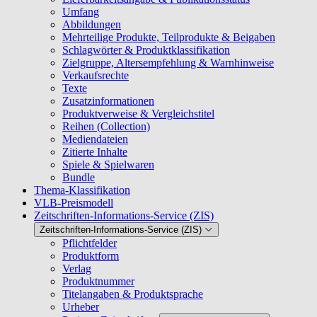
Umfang
Abbildungen
Mehrteilige Produkte, Teilprodukte & Beigaben
Schlagwörter & Produktklassifikation
Zielgruppe, Altersempfehlung & Warnhinweise
Verkaufsrechte
Texte
Zusatzinformationen
Produktverweise & Vergleichstitel
Reihen (Collection)
Mediendateien
Zitierte Inhalte
Spiele & Spielwaren
Bundle
Thema-Klassifikation
VLB-Preismodell
Zeitschriften-Informations-Service (ZIS)
Zeitschriften-Informations-Service (ZIS)
Pflichtfelder
Produktform
Verlag
Produktnummer
Titelangaben & Produktsprache
Urheber