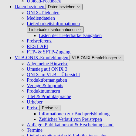
Upload-Feedback
Daten beziehen
Daten beziehen
ONIX-Titeldaten
Mediendateien
Lieferbarkeitsinformationen
Lieferbarkeitsinformationen
Listen der Lieferbarkeitsangaben
Preisreferenz
REST-API
FTP- & SFTP-Zugang
VLB-ONIX-Empfehlungen
VLB-ONIX-Empfehlungen
Allgemeine Hinweise
Umstieg auf ONIX 3
ONIX im VLB – Übersicht
Produktformangaben
Verlage & Imprints
Produktnummern
Titel & Produktsprache
Urheber
Preise
Preise
Informationen zur Buchpreisbindung
Zeitlicher Verlauf von Preistypen
Auflage, Publikationsort & Erscheinungsland
Termine
Lieferbarkeitsangabe & Publikationsstatus