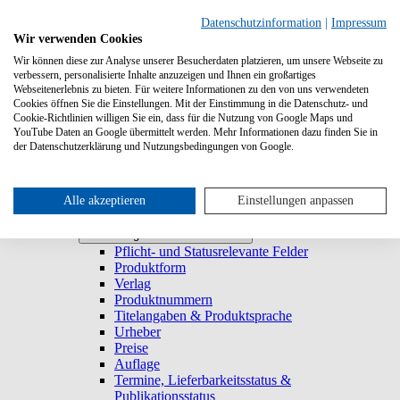
Suchen
Datenschutzinformation
|
Impressum
Wir verwenden Cookies
Wir können diese zur Analyse unserer Besucherdaten platzieren, um unsere Webseite zu
Systemanforderungen
verbessern, personalisierte Inhalte anzuzeigen und Ihnen ein großartiges
Verlage
Verlage
Webseitenerlebnis zu bieten. Für weitere Informationen zu den von uns verwendeten
Log-in
Cookies öffnen Sie die Einstellungen. Mit der Einstimmung in die Datenschutz- und
Startseite
Cookie-Richtlinien willigen Sie ein, dass für die Nutzung von Google Maps und
YouTube Daten an Google übermittelt werden. Mehr Informationen dazu finden Sie in
Trefferliste
Trefferliste
der Datenschutzerklärung und Nutzungsbedingungen von Google.
Titel duplizieren & E-Book generieren
Lieferbarkeitsstatus
Historie
Titeldetailansicht
Alle akzeptieren
Einstellungen anpassen
Titel anlegen und bearbeiten
Titel anlegen und bearbeiten
Pflicht- und Statusrelevante Felder
Produktform
Verlag
Produktnummern
Titelangaben & Produktsprache
Urheber
Preise
Auflage
Termine, Lieferbarkeitsstatus &
Publikationsstatus