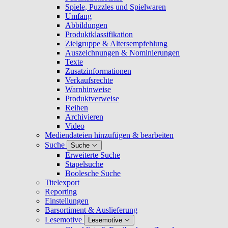
Spiele, Puzzles und Spielwaren
Umfang
Abbildungen
Produktklassifikation
Zielgruppe & Altersempfehlung
Auszeichnungen & Nominierungen
Texte
Zusatzinformationen
Verkaufsrechte
Warnhinweise
Produktverweise
Reihen
Archivieren
Video
Mediendateien hinzufügen & bearbeiten
Suche
Suche
Erweiterte Suche
Stapelsuche
Boolesche Suche
Titelexport
Reporting
Einstellungen
Barsortiment & Auslieferung
Lesemotive
Lesemotive