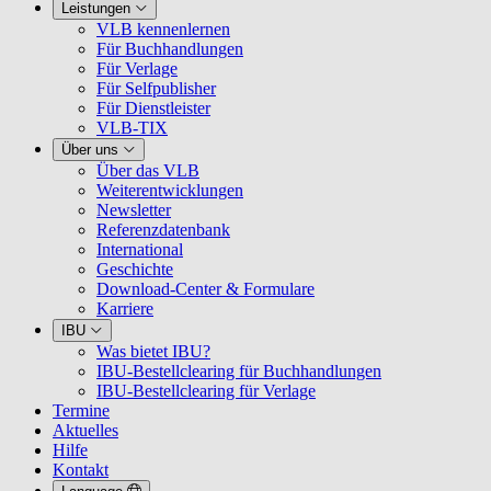
Leistungen
VLB kennenlernen
Für Buchhandlungen
Für Verlage
Für Selfpublisher
Für Dienstleister
VLB-TIX
Über uns
Über das VLB
Weiterentwicklungen
Newsletter
Referenzdatenbank
International
Geschichte
Download-Center & Formulare
Karriere
IBU
Was bietet IBU?
IBU-Bestellclearing für Buchhandlungen
IBU-Bestellclearing für Verlage
Termine
Aktuelles
Hilfe
Kontakt