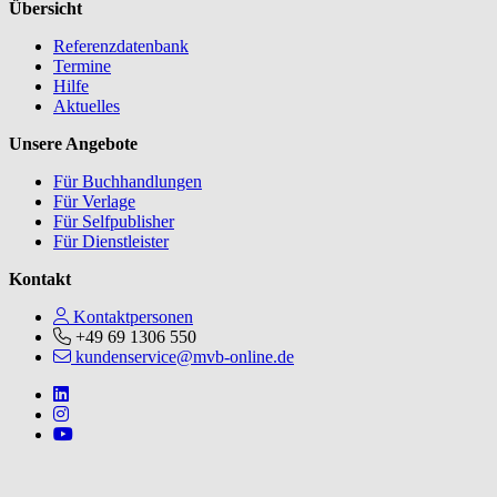
Übersicht
Referenzdatenbank
Termine
Hilfe
Aktuelles
Unsere Angebote
Für Buchhandlungen
Für Verlage
Für Selfpublisher
Für Dienstleister
Kontakt
Kontaktpersonen
+49 69 1306 550
kundenservice@mvb-online.de
Follow us on https://www.linkedin.com/company/mvbbooks
Follow us on https://www.instagram.com/lifeatmvb/
Follow us on https://www.youtube.com/@mvbbooks
V