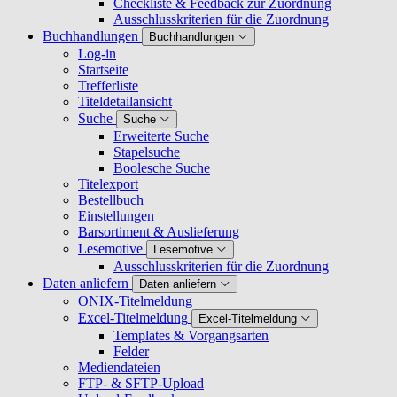
Checkliste & Feedback zur Zuordnung
Ausschlusskriterien für die Zuordnung
Buchhandlungen
Buchhandlungen
Log-in
Startseite
Trefferliste
Titeldetailansicht
Suche
Suche
Erweiterte Suche
Stapelsuche
Boolesche Suche
Titelexport
Bestellbuch
Einstellungen
Barsortiment & Auslieferung
Lesemotive
Lesemotive
Ausschlusskriterien für die Zuordnung
Daten anliefern
Daten anliefern
ONIX-Titelmeldung
Excel-Titelmeldung
Excel-Titelmeldung
Templates & Vorgangsarten
Felder
Mediendateien
FTP- & SFTP-Upload