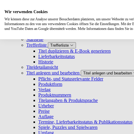
Suchen
Wir verwenden Cookies
Wir können diese zur Analyse unserer Besucherdaten platzieren, um unsere Webseite zu verbe
Systemanforderungen
Informationen zu den von uns verwendeten Cookies öffnen Sie die Einstellungen. Mit der 
Verlage
Verlage
und YouTube Daten an Google übermittelt werden. Mehr Informationen dazu finden Sie i
Log-in
Startseite
Trefferliste
Trefferliste
Titel duplizieren & E-Book generieren
Lieferbarkeitsstatus
Historie
Titeldetailansicht
Titel anlegen und bearbeiten
Titel anlegen und bearbeiten
Pflicht- und Statusrelevante Felder
Produktform
Verlag
Produktnummern
Titelangaben & Produktsprache
Urheber
Preise
Auflage
Termine, Lieferbarkeitsstatus & Publikationsstatus
Spiele, Puzzles und Spielwaren
Umfang