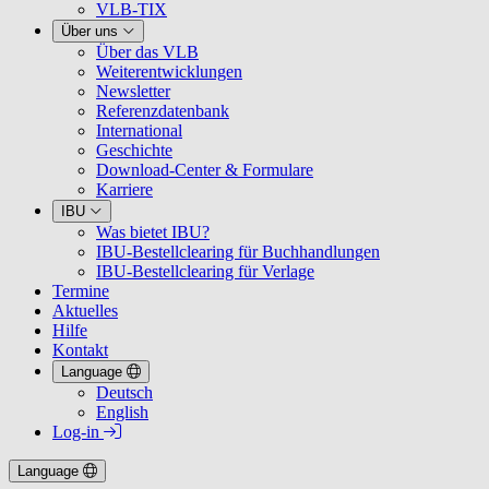
VLB-TIX
Über uns
Über das VLB
Weiterentwicklungen
Newsletter
Referenzdatenbank
International
Geschichte
Download-Center & Formulare
Karriere
IBU
Was bietet IBU?
IBU-Bestellclearing für Buchhandlungen
IBU-Bestellclearing für Verlage
Termine
Aktuelles
Hilfe
Kontakt
Language
Deutsch
English
Log-in
Language