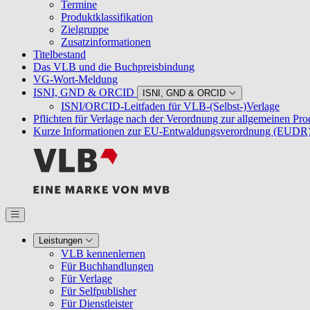
Termine
Produktklassifikation
Zielgruppe
Zusatzinformationen
Titelbestand
Das VLB und die Buchpreisbindung
VG-Wort-Meldung
ISNI, GND & ORCID
ISNI, GND & ORCID
ISNI/ORCID-Leitfaden für VLB-(Selbst-)Verlage
Pflichten für Verlage nach der Verordnung zur allgemeinen Pr
Kurze Informationen zur EU-Entwaldungsverordnung (EUDR
Leistungen
VLB kennenlernen
Für Buchhandlungen
Für Verlage
Für Selfpublisher
Für Dienstleister