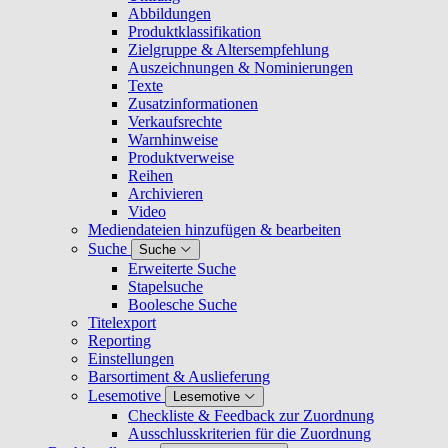
Abbildungen
Produktklassifikation
Zielgruppe & Altersempfehlung
Auszeichnungen & Nominierungen
Texte
Zusatzinformationen
Verkaufsrechte
Warnhinweise
Produktverweise
Reihen
Archivieren
Video
Mediendateien hinzufügen & bearbeiten
Suche
Suche
Erweiterte Suche
Stapelsuche
Boolesche Suche
Titelexport
Reporting
Einstellungen
Barsortiment & Auslieferung
Lesemotive
Lesemotive
Checkliste & Feedback zur Zuordnung
Ausschlusskriterien für die Zuordnung