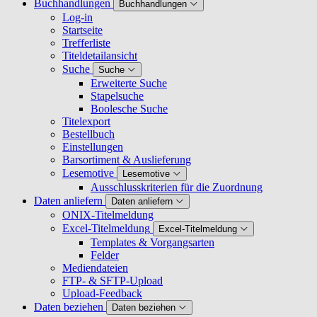
Buchhandlungen
Buchhandlungen
Log-in
Startseite
Trefferliste
Titeldetailansicht
Suche
Suche
Erweiterte Suche
Stapelsuche
Boolesche Suche
Titelexport
Bestellbuch
Einstellungen
Barsortiment & Auslieferung
Lesemotive
Lesemotive
Ausschlusskriterien für die Zuordnung
Daten anliefern
Daten anliefern
ONIX-Titelmeldung
Excel-Titelmeldung
Excel-Titelmeldung
Templates & Vorgangsarten
Felder
Mediendateien
FTP- & SFTP-Upload
Upload-Feedback
Daten beziehen
Daten beziehen