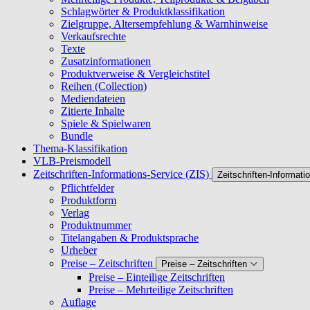
Schlagwörter & Produktklassifikation
Zielgruppe, Altersempfehlung & Warnhinweise
Verkaufsrechte
Texte
Zusatzinformationen
Produktverweise & Vergleichstitel
Reihen (Collection)
Mediendateien
Zitierte Inhalte
Spiele & Spielwaren
Bundle
Thema-Klassifikation
VLB-Preismodell
Zeitschriften-Informations-Service (ZIS)
Zeitschriften-Informati
Pflichtfelder
Produktform
Verlag
Produktnummer
Titelangaben & Produktsprache
Urheber
Preise – Zeitschriften
Preise – Zeitschriften
Preise – Einteilige Zeitschriften
Preise – Mehrteilige Zeitschriften
Auflage