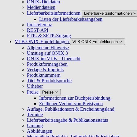
ONIX-Titeldaten
Mediendateien
Lieferbarkeitsinformationen
Lieferbarkeitsinformationen
Listen der Lieferbarkeitsangaben
Preisreferenz
REST-API
FTP- & SFTP-Zugang
VLB-ONIX-Empfehlungen
VLB-ONIX-Empfehlungen
Allgemeine Hinweise
Umstieg auf ONIX 3
ONIX im VLB – Übersicht
Produktformangaben
Verlage & Imprints
Produktnummern
Titel & Produktsprache
Urheber
Preise
Preise
Informationen zur Buchpreisbindung
Zeitlicher Verlauf von Preistypen
Auflage, Publikationsort & Erscheinungsland
Termine
Lieferbarkeitsangabe & Publikationsstatus
Umfang
Abbildungen
Mehrteilige Produkte, Teilprodukte & Beigaben