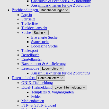
Checkliste & Feedback zur Zuordnung
Ausschlusskriterien für die Zuordnung
Buchhandlungen
Buchhandlungen
Log-in
Startseite
Trefferliste
Titeldetailansicht
Suche
Suche
Erweiterte Suche
Stapelsuche
Boolesche Suche
Titelexport
Bestellbuch
Einstellungen
Barsortiment & Auslieferung
Lesemotive
Lesemotive
Ausschlusskriterien für die Zuordnung
Daten anliefern
Daten anliefern
ONIX-Titelmeldung
Excel-Titelmeldung
Excel-Titelmeldung
Templates & Vorgangsarten
Felder
Mediendateien
FTP- & SFTP-Upload