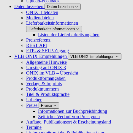
Upload-Feedback
Daten beziehen
Daten beziehen
ONIX-Titeldaten
Mediendateien
Lieferbarkeitsinformationen
Lieferbarkeitsinformationen
Listen der Lieferbarkeitsangaben
Preisreferenz
REST-API
FTP- & SFTP-Zugang
VLB-ONIX-Empfehlungen
VLB-ONIX-Empfehlungen
Allgemeine Hinweise
Umstieg auf ONIX 3
ONIX im VLB – Übersicht
Produktformangaben
Verlage & Imprints
Produktnummern
Titel & Produktsprache
Urheber
Preise
Preise
Informationen zur Buchpreisbindung
Zeitlicher Verlauf von Preistypen
Auflage, Publikationsort & Erscheinungsland
Termine
Lieferbarkeitsangabe & Publikationsstatus