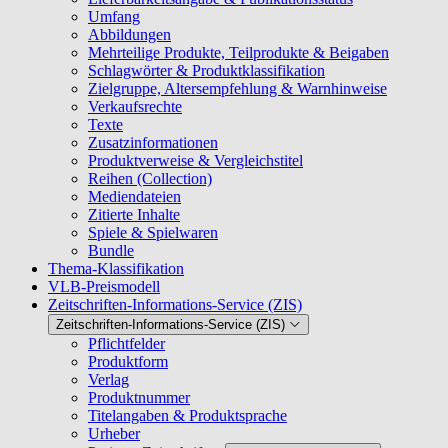
Umfang
Abbildungen
Mehrteilige Produkte, Teilprodukte & Beigaben
Schlagwörter & Produktklassifikation
Zielgruppe, Altersempfehlung & Warnhinweise
Verkaufsrechte
Texte
Zusatzinformationen
Produktverweise & Vergleichstitel
Reihen (Collection)
Mediendateien
Zitierte Inhalte
Spiele & Spielwaren
Bundle
Thema-Klassifikation
VLB-Preismodell
Zeitschriften-Informations-Service (ZIS)
Zeitschriften-Informations-Service (ZIS)
Pflichtfelder
Produktform
Verlag
Produktnummer
Titelangaben & Produktsprache
Urheber