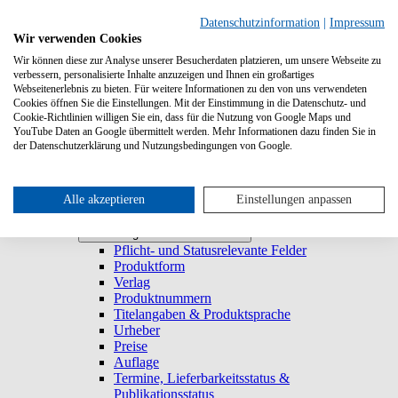
Suchen
Datenschutzinformation
|
Impressum
Wir verwenden Cookies
Wir können diese zur Analyse unserer Besucherdaten platzieren, um unsere Webseite zu
Systemanforderungen
verbessern, personalisierte Inhalte anzuzeigen und Ihnen ein großartiges
Verlage
Verlage
Webseitenerlebnis zu bieten. Für weitere Informationen zu den von uns verwendeten
Log-in
Cookies öffnen Sie die Einstellungen. Mit der Einstimmung in die Datenschutz- und
Startseite
Cookie-Richtlinien willigen Sie ein, dass für die Nutzung von Google Maps und
YouTube Daten an Google übermittelt werden. Mehr Informationen dazu finden Sie in
Trefferliste
Trefferliste
der Datenschutzerklärung und Nutzungsbedingungen von Google.
Titel duplizieren & E-Book generieren
Lieferbarkeitsstatus
Historie
Titeldetailansicht
Alle akzeptieren
Einstellungen anpassen
Titel anlegen und bearbeiten
Titel anlegen und bearbeiten
Pflicht- und Statusrelevante Felder
Produktform
Verlag
Produktnummern
Titelangaben & Produktsprache
Urheber
Preise
Auflage
Termine, Lieferbarkeitsstatus &
Publikationsstatus