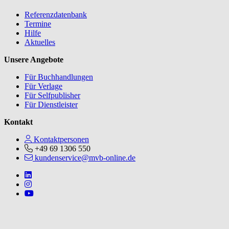
Referenzdatenbank
Termine
Hilfe
Aktuelles
Unsere Angebote
Für Buchhandlungen
Für Verlage
Für Selfpublisher
Für Dienstleister
Kontakt
Kontaktpersonen
+49 69 1306 550
kundenservice@mvb-online.de
Follow us on https://www.linkedin.com/company/mvbbooks
Follow us on https://www.instagram.com/lifeatmvb/
Follow us on https://www.youtube.com/@mvbbooks
V