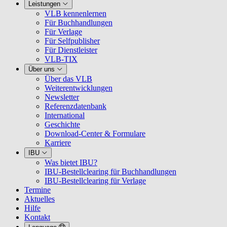
Leistungen
VLB kennenlernen
Für Buchhandlungen
Für Verlage
Für Selfpublisher
Für Dienstleister
VLB-TIX
Über uns
Über das VLB
Weiterentwicklungen
Newsletter
Referenzdatenbank
International
Geschichte
Download-Center & Formulare
Karriere
IBU
Was bietet IBU?
IBU-Bestellclearing für Buchhandlungen
IBU-Bestellclearing für Verlage
Termine
Aktuelles
Hilfe
Kontakt