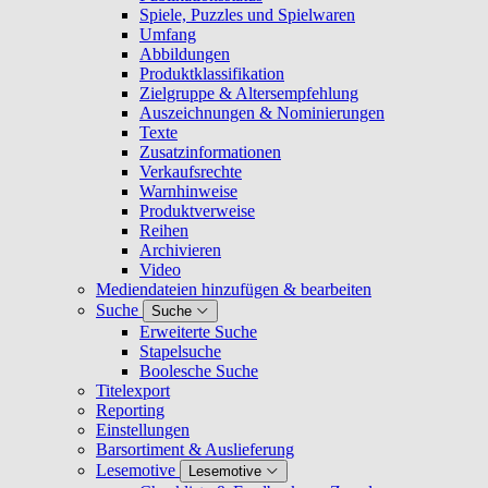
Spiele, Puzzles und Spielwaren
Umfang
Abbildungen
Produktklassifikation
Zielgruppe & Altersempfehlung
Auszeichnungen & Nominierungen
Texte
Zusatzinformationen
Verkaufsrechte
Warnhinweise
Produktverweise
Reihen
Archivieren
Video
Mediendateien hinzufügen & bearbeiten
Suche
Suche
Erweiterte Suche
Stapelsuche
Boolesche Suche
Titelexport
Reporting
Einstellungen
Barsortiment & Auslieferung
Lesemotive
Lesemotive