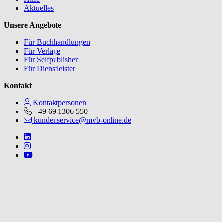
Aktuelles
Unsere Angebote
Für Buchhandlungen
Für Verlage
Für Selfpublisher
Für Dienstleister
Kontakt
Kontaktpersonen
+49 69 1306 550
kundenservice@mvb-online.de
Follow us on https://www.linkedin.com/company/mvbbooks
Follow us on https://www.instagram.com/lifeatmvb/
Follow us on https://www.youtube.com/@mvbbooks
V