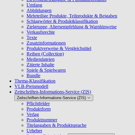
Umfang
Abbildungen
Mehrteilige Produkte, Teilprodukte & Beigaben
Schlagwörter & Produktklassifikation
Zielgruppe, Altersempfehlung & Warnhinweise
Verkaufsrechte
Texte
Zusatzinformationen
Produktverweise & Vergleichstitel
Reihen (Collection)
Mediendateien
Zitierte Inhalte
Spiele & Spielwaren
Bundle
Thema-Klassifikation
VLB-Preismodell
Zeitschriften-Informations-Service (ZIS)
Zeitschriften-Informations-Service (ZIS)
Pflichtfelder
Produktform
Verlag
Produktnummer
Titelangaben & Produktsprache
Urheber