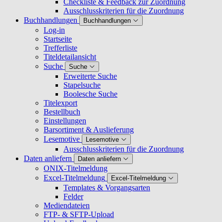
Checkliste & Feedback zur Zuordnung
Ausschlusskriterien für die Zuordnung
Buchhandlungen
Buchhandlungen
Log-in
Startseite
Trefferliste
Titeldetailansicht
Suche
Suche
Erweiterte Suche
Stapelsuche
Boolesche Suche
Titelexport
Bestellbuch
Einstellungen
Barsortiment & Auslieferung
Lesemotive
Lesemotive
Ausschlusskriterien für die Zuordnung
Daten anliefern
Daten anliefern
ONIX-Titelmeldung
Excel-Titelmeldung
Excel-Titelmeldung
Templates & Vorgangsarten
Felder
Mediendateien
FTP- & SFTP-Upload