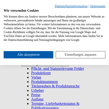
Suchen
Datenschutzinformation
|
Impressum
Wir verwenden Cookies
Wir können diese zur Analyse unserer Besucherdaten platzieren, um unsere Webseite zu
Systemanforderungen
verbessern, personalisierte Inhalte anzuzeigen und Ihnen ein großartiges
Verlage
Verlage
Webseitenerlebnis zu bieten. Für weitere Informationen zu den von uns verwendeten
Log-in
Cookies öffnen Sie die Einstellungen. Mit der Einstimmung in die Datenschutz- und
Startseite
Cookie-Richtlinien willigen Sie ein, dass für die Nutzung von Google Maps und
YouTube Daten an Google übermittelt werden. Mehr Informationen dazu finden Sie in
Trefferliste
Trefferliste
der Datenschutzerklärung und Nutzungsbedingungen von Google.
Titel duplizieren & E-Book generieren
Lieferbarkeitsstatus
Historie
Titeldetailansicht
Alle akzeptieren
Einstellungen anpassen
Titel anlegen und bearbeiten
Titel anlegen und bearbeiten
Pflicht- und Statusrelevante Felder
Produktform
Verlag
Produktnummern
Titelangaben & Produktsprache
Urheber
Preise
Auflage
Termine, Lieferbarkeitsstatus &
Publikationsstatus