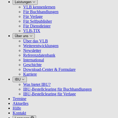
Leistungen
VLB kennenlernen
Für Buchhandlungen
Für Verlage
Für Selfpublisher
Für Dienstleister
VLB-TIX
Über uns
Über das VLB
Weiterentwicklungen
Newsletter
Referenzdatenbank
International
Geschichte
Download-Center & Formulare
Karriere
IBU
Was bietet IBU?
IBU-Bestellclearing für Buchhandlungen
IBU-Bestellclearing für Verlage
Termine
Aktuelles
Hilfe
Kontakt