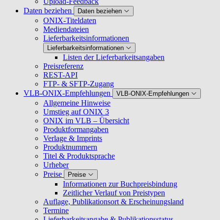
Upload-Feedback
Daten beziehen
Daten beziehen
ONIX-Titeldaten
Mediendateien
Lieferbarkeitsinformationen
Lieferbarkeitsinformationen
Listen der Lieferbarkeitsangaben
Preisreferenz
REST-API
FTP- & SFTP-Zugang
VLB-ONIX-Empfehlungen
VLB-ONIX-Empfehlungen
Allgemeine Hinweise
Umstieg auf ONIX 3
ONIX im VLB – Übersicht
Produktformangaben
Verlage & Imprints
Produktnummern
Titel & Produktsprache
Urheber
Preise
Preise
Informationen zur Buchpreisbindung
Zeitlicher Verlauf von Preistypen
Auflage, Publikationsort & Erscheinungsland
Termine
Lieferbarkeitsangabe & Publikationsstatus