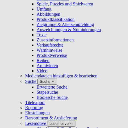
Spiele, Puzzles und Spielwaren
Umfang
Abbildungen
Produktklassifikation
Zielgruppe & Altersempfehlung
Auszeichnungen & Nominierungen
Texte
Zusatzinformationen
Verkaufsrechte
Warnhinweise
Produktverweise
Reihen
Archivieren
Video
Mediendateien hinzufügen & bearbeiten
Suche
Suche
Erweiterte Suche
Stapelsuche
Boolesche Suche
Titelexport
Reporting
Einstellungen
Barsortiment & Auslieferung
Lesemotive
Lesemotive