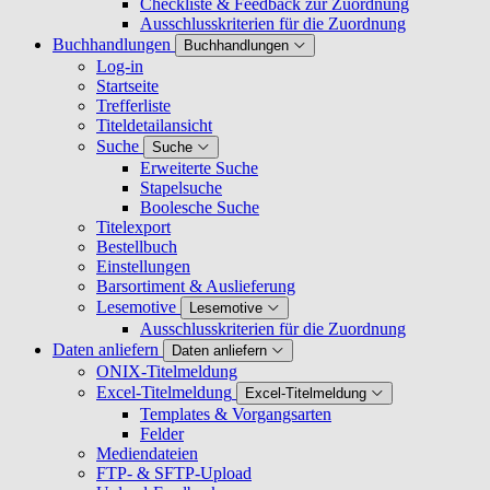
Checkliste & Feedback zur Zuordnung
Ausschlusskriterien für die Zuordnung
Buchhandlungen
Buchhandlungen
Log-in
Startseite
Trefferliste
Titeldetailansicht
Suche
Suche
Erweiterte Suche
Stapelsuche
Boolesche Suche
Titelexport
Bestellbuch
Einstellungen
Barsortiment & Auslieferung
Lesemotive
Lesemotive
Ausschlusskriterien für die Zuordnung
Daten anliefern
Daten anliefern
ONIX-Titelmeldung
Excel-Titelmeldung
Excel-Titelmeldung
Templates & Vorgangsarten
Felder
Mediendateien
FTP- & SFTP-Upload