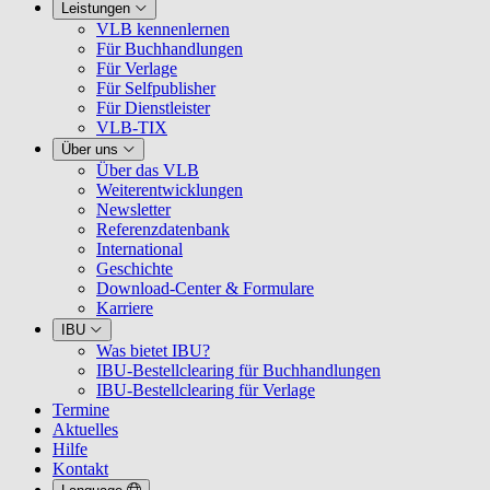
Leistungen
VLB kennenlernen
Für Buchhandlungen
Für Verlage
Für Selfpublisher
Für Dienstleister
VLB-TIX
Über uns
Über das VLB
Weiterentwicklungen
Newsletter
Referenzdatenbank
International
Geschichte
Download-Center & Formulare
Karriere
IBU
Was bietet IBU?
IBU-Bestellclearing für Buchhandlungen
IBU-Bestellclearing für Verlage
Termine
Aktuelles
Hilfe
Kontakt