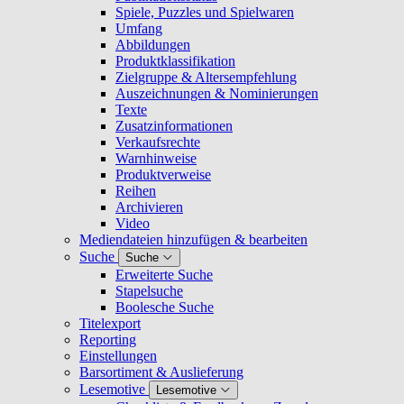
Spiele, Puzzles und Spielwaren
Umfang
Abbildungen
Produktklassifikation
Zielgruppe & Altersempfehlung
Auszeichnungen & Nominierungen
Texte
Zusatzinformationen
Verkaufsrechte
Warnhinweise
Produktverweise
Reihen
Archivieren
Video
Mediendateien hinzufügen & bearbeiten
Suche
Suche
Erweiterte Suche
Stapelsuche
Boolesche Suche
Titelexport
Reporting
Einstellungen
Barsortiment & Auslieferung
Lesemotive
Lesemotive