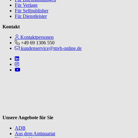
Für Verlage
Für Selfpublisher
Für Dienstleister
Kontakt
Kontaktpersonen
+49 69 1306 550
kundenservice@mvb-online.de
Follow us on https://www.linkedin.com/company/mvbbooks
Follow us on https://www.instagram.com/lifeatmvb/
Follow us on https://www.youtube.com/@mvbbooks
V
Unsere Angebote für Sie
ADB
Aus dem Antiquariat