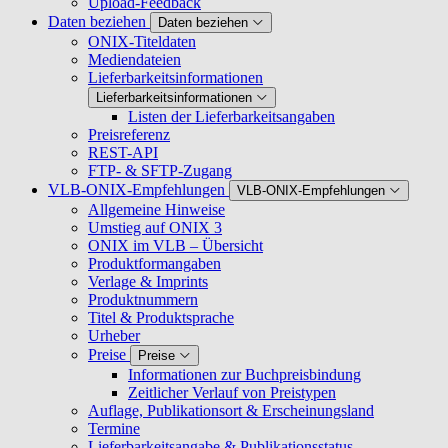
Upload-Feedback
Daten beziehen
Daten beziehen
ONIX-Titeldaten
Mediendateien
Lieferbarkeitsinformationen
Lieferbarkeitsinformationen
Listen der Lieferbarkeitsangaben
Preisreferenz
REST-API
FTP- & SFTP-Zugang
VLB-ONIX-Empfehlungen
VLB-ONIX-Empfehlungen
Allgemeine Hinweise
Umstieg auf ONIX 3
ONIX im VLB – Übersicht
Produktformangaben
Verlage & Imprints
Produktnummern
Titel & Produktsprache
Urheber
Preise
Preise
Informationen zur Buchpreisbindung
Zeitlicher Verlauf von Preistypen
Auflage, Publikationsort & Erscheinungsland
Termine
Lieferbarkeitsangabe & Publikationsstatus