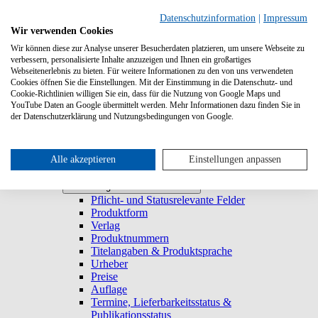
Suchen
Datenschutzinformation
|
Impressum
Wir verwenden Cookies
Wir können diese zur Analyse unserer Besucherdaten platzieren, um unsere Webseite zu
Systemanforderungen
verbessern, personalisierte Inhalte anzuzeigen und Ihnen ein großartiges
Verlage
Verlage
Webseitenerlebnis zu bieten. Für weitere Informationen zu den von uns verwendeten
Log-in
Cookies öffnen Sie die Einstellungen. Mit der Einstimmung in die Datenschutz- und
Startseite
Cookie-Richtlinien willigen Sie ein, dass für die Nutzung von Google Maps und
YouTube Daten an Google übermittelt werden. Mehr Informationen dazu finden Sie in
Trefferliste
Trefferliste
der Datenschutzerklärung und Nutzungsbedingungen von Google.
Titel duplizieren & E-Book generieren
Lieferbarkeitsstatus
Historie
Titeldetailansicht
Alle akzeptieren
Einstellungen anpassen
Titel anlegen und bearbeiten
Titel anlegen und bearbeiten
Pflicht- und Statusrelevante Felder
Produktform
Verlag
Produktnummern
Titelangaben & Produktsprache
Urheber
Preise
Auflage
Termine, Lieferbarkeitsstatus &
Publikationsstatus