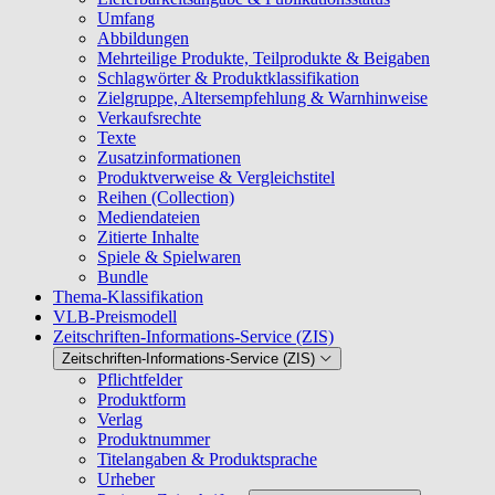
Umfang
Abbildungen
Mehrteilige Produkte, Teilprodukte & Beigaben
Schlagwörter & Produktklassifikation
Zielgruppe, Altersempfehlung & Warnhinweise
Verkaufsrechte
Texte
Zusatzinformationen
Produktverweise & Vergleichstitel
Reihen (Collection)
Mediendateien
Zitierte Inhalte
Spiele & Spielwaren
Bundle
Thema-Klassifikation
VLB-Preismodell
Zeitschriften-Informations-Service (ZIS)
Zeitschriften-Informations-Service (ZIS)
Pflichtfelder
Produktform
Verlag
Produktnummer
Titelangaben & Produktsprache
Urheber