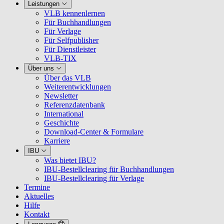
Leistungen
VLB kennenlernen
Für Buchhandlungen
Für Verlage
Für Selfpublisher
Für Dienstleister
VLB-TIX
Über uns
Über das VLB
Weiterentwicklungen
Newsletter
Referenzdatenbank
International
Geschichte
Download-Center & Formulare
Karriere
IBU
Was bietet IBU?
IBU-Bestellclearing für Buchhandlungen
IBU-Bestellclearing für Verlage
Termine
Aktuelles
Hilfe
Kontakt