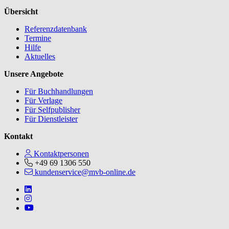
Übersicht
Referenzdatenbank
Termine
Hilfe
Aktuelles
Unsere Angebote
Für Buchhandlungen
Für Verlage
Für Selfpublisher
Für Dienstleister
Kontakt
Kontaktpersonen
+49 69 1306 550
kundenservice@mvb-online.de
Follow us on https://www.linkedin.com/company/mvbbooks
Follow us on https://www.instagram.com/lifeatmvb/
Follow us on https://www.youtube.com/@mvbbooks
V