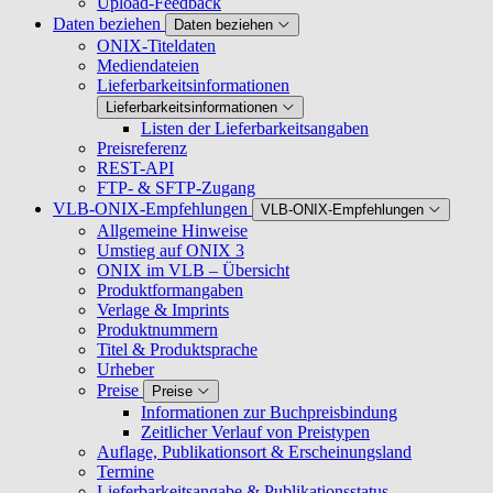
Upload-Feedback
Daten beziehen
Daten beziehen
ONIX-Titeldaten
Mediendateien
Lieferbarkeitsinformationen
Lieferbarkeitsinformationen
Listen der Lieferbarkeitsangaben
Preisreferenz
REST-API
FTP- & SFTP-Zugang
VLB-ONIX-Empfehlungen
VLB-ONIX-Empfehlungen
Allgemeine Hinweise
Umstieg auf ONIX 3
ONIX im VLB – Übersicht
Produktformangaben
Verlage & Imprints
Produktnummern
Titel & Produktsprache
Urheber
Preise
Preise
Informationen zur Buchpreisbindung
Zeitlicher Verlauf von Preistypen
Auflage, Publikationsort & Erscheinungsland
Termine
Lieferbarkeitsangabe & Publikationsstatus