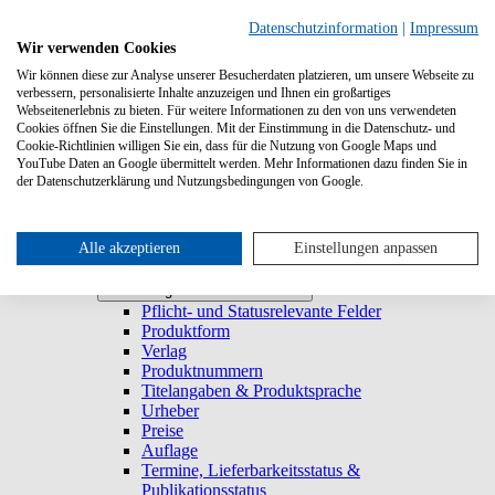
Suchen
Datenschutzinformation
|
Impressum
Wir verwenden Cookies
Wir können diese zur Analyse unserer Besucherdaten platzieren, um unsere Webseite zu
Systemanforderungen
verbessern, personalisierte Inhalte anzuzeigen und Ihnen ein großartiges
Verlage
Verlage
Webseitenerlebnis zu bieten. Für weitere Informationen zu den von uns verwendeten
Log-in
Cookies öffnen Sie die Einstellungen. Mit der Einstimmung in die Datenschutz- und
Startseite
Cookie-Richtlinien willigen Sie ein, dass für die Nutzung von Google Maps und
YouTube Daten an Google übermittelt werden. Mehr Informationen dazu finden Sie in
Trefferliste
Trefferliste
der Datenschutzerklärung und Nutzungsbedingungen von Google.
Titel duplizieren & E-Book generieren
Lieferbarkeitsstatus
Historie
Titeldetailansicht
Alle akzeptieren
Einstellungen anpassen
Titel anlegen und bearbeiten
Titel anlegen und bearbeiten
Pflicht- und Statusrelevante Felder
Produktform
Verlag
Produktnummern
Titelangaben & Produktsprache
Urheber
Preise
Auflage
Termine, Lieferbarkeitsstatus &
Publikationsstatus