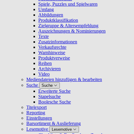
Spiele, Puzzles und Spielwaren
Umfang
Abbildungen
Produktklassifikation
Zielgruppe & Altersempfehlung
Auszeichnungen & Nominierungen
Texte
Zusatzinformationen
Verkaufsrechte
Warnhinweise
Produktverweise
Reihen
Archivieren
Video
Mediendateien hinzufügen & bearbeiten
Suche
Suche
Erweiterte Suche
Stapelsuche
Boolesche Suche
Titelexport
Reporting
Einstellungen
Barsortiment & Auslieferung
Lesemotive
Lesemotive