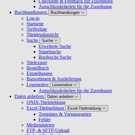
Checkliste & Feedback zur Zuordnung
Ausschlusskriterien für die Zuordnung
Buchhandlungen
Buchhandlungen
Log-in
Startseite
Trefferliste
Titeldetailansicht
Suche
Suche
Erweiterte Suche
Stapelsuche
Boolesche Suche
Titelexport
Bestellbuch
Einstellungen
Barsortiment & Auslieferung
Lesemotive
Lesemotive
Ausschlusskriterien für die Zuordnung
Daten anliefern
Daten anliefern
ONIX-Titelmeldung
Excel-Titelmeldung
Excel-Titelmeldung
Templates & Vorgangsarten
Felder
Mediendateien
FTP- & SFTP-Upload