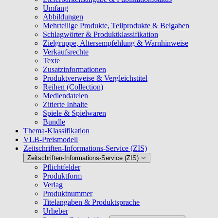
Umfang
Abbildungen
Mehrteilige Produkte, Teilprodukte & Beigaben
Schlagwörter & Produktklassifikation
Zielgruppe, Altersempfehlung & Warnhinweise
Verkaufsrechte
Texte
Zusatzinformationen
Produktverweise & Vergleichstitel
Reihen (Collection)
Mediendateien
Zitierte Inhalte
Spiele & Spielwaren
Bundle
Thema-Klassifikation
VLB-Preismodell
Zeitschriften-Informations-Service (ZIS)
Zeitschriften-Informations-Service (ZIS)
Pflichtfelder
Produktform
Verlag
Produktnummer
Titelangaben & Produktsprache
Urheber