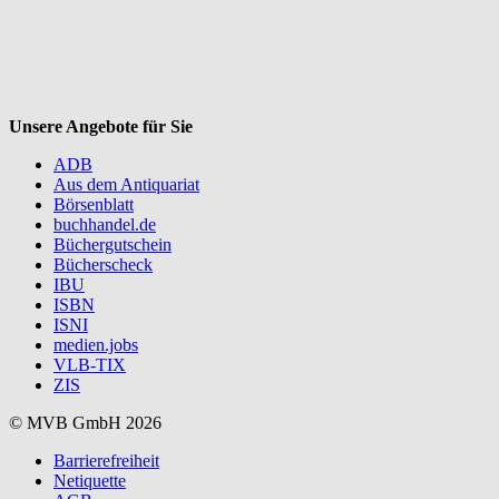
Unsere Angebote für Sie
ADB
Aus dem Antiquariat
Börsenblatt
buchhandel.de
Büchergutschein
Bücherscheck
IBU
ISBN
ISNI
medien.jobs
VLB-TIX
ZIS
© MVB GmbH 2026
Barrierefreiheit
Netiquette