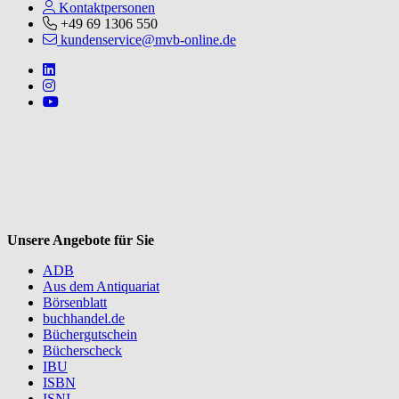
Kontaktpersonen
+49 69 1306 550
kundenservice@mvb-online.de
Follow us on https://www.linkedin.com/company/mvbbooks
Follow us on https://www.instagram.com/lifeatmvb/
Follow us on https://www.youtube.com/@mvbbooks
V
Unsere Angebote für Sie
ADB
Aus dem Antiquariat
Börsenblatt
buchhandel.de
Büchergutschein
Bücherscheck
IBU
ISBN
ISNI