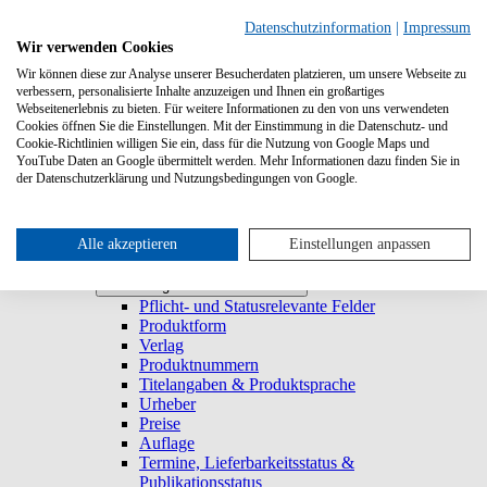
Suchen
Datenschutzinformation
|
Impressum
Wir verwenden Cookies
Wir können diese zur Analyse unserer Besucherdaten platzieren, um unsere Webseite zu
Systemanforderungen
verbessern, personalisierte Inhalte anzuzeigen und Ihnen ein großartiges
Verlage
Verlage
Webseitenerlebnis zu bieten. Für weitere Informationen zu den von uns verwendeten
Log-in
Cookies öffnen Sie die Einstellungen. Mit der Einstimmung in die Datenschutz- und
Startseite
Cookie-Richtlinien willigen Sie ein, dass für die Nutzung von Google Maps und
YouTube Daten an Google übermittelt werden. Mehr Informationen dazu finden Sie in
Trefferliste
Trefferliste
der Datenschutzerklärung und Nutzungsbedingungen von Google.
Titel duplizieren & E-Book generieren
Lieferbarkeitsstatus
Historie
Titeldetailansicht
Alle akzeptieren
Einstellungen anpassen
Titel anlegen und bearbeiten
Titel anlegen und bearbeiten
Pflicht- und Statusrelevante Felder
Produktform
Verlag
Produktnummern
Titelangaben & Produktsprache
Urheber
Preise
Auflage
Termine, Lieferbarkeitsstatus &
Publikationsstatus