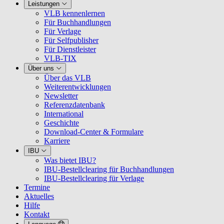
Leistungen
VLB kennenlernen
Für Buchhandlungen
Für Verlage
Für Selfpublisher
Für Dienstleister
VLB-TIX
Über uns
Über das VLB
Weiterentwicklungen
Newsletter
Referenzdatenbank
International
Geschichte
Download-Center & Formulare
Karriere
IBU
Was bietet IBU?
IBU-Bestellclearing für Buchhandlungen
IBU-Bestellclearing für Verlage
Termine
Aktuelles
Hilfe
Kontakt