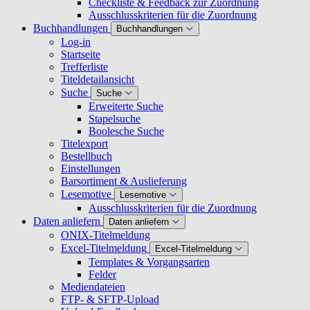
Checkliste & Feedback zur Zuordnung
Ausschlusskriterien für die Zuordnung
Buchhandlungen
Buchhandlungen
Log-in
Startseite
Trefferliste
Titeldetailansicht
Suche
Suche
Erweiterte Suche
Stapelsuche
Boolesche Suche
Titelexport
Bestellbuch
Einstellungen
Barsortiment & Auslieferung
Lesemotive
Lesemotive
Ausschlusskriterien für die Zuordnung
Daten anliefern
Daten anliefern
ONIX-Titelmeldung
Excel-Titelmeldung
Excel-Titelmeldung
Templates & Vorgangsarten
Felder
Mediendateien
FTP- & SFTP-Upload