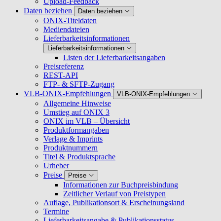
Upload-Feedback
Daten beziehen
Daten beziehen
ONIX-Titeldaten
Mediendateien
Lieferbarkeitsinformationen
Lieferbarkeitsinformationen
Listen der Lieferbarkeitsangaben
Preisreferenz
REST-API
FTP- & SFTP-Zugang
VLB-ONIX-Empfehlungen
VLB-ONIX-Empfehlungen
Allgemeine Hinweise
Umstieg auf ONIX 3
ONIX im VLB – Übersicht
Produktformangaben
Verlage & Imprints
Produktnummern
Titel & Produktsprache
Urheber
Preise
Preise
Informationen zur Buchpreisbindung
Zeitlicher Verlauf von Preistypen
Auflage, Publikationsort & Erscheinungsland
Termine
Lieferbarkeitsangabe & Publikationsstatus