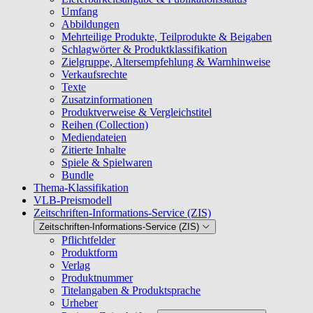
Umfang
Abbildungen
Mehrteilige Produkte, Teilprodukte & Beigaben
Schlagwörter & Produktklassifikation
Zielgruppe, Altersempfehlung & Warnhinweise
Verkaufsrechte
Texte
Zusatzinformationen
Produktverweise & Vergleichstitel
Reihen (Collection)
Mediendateien
Zitierte Inhalte
Spiele & Spielwaren
Bundle
Thema-Klassifikation
VLB-Preismodell
Zeitschriften-Informations-Service (ZIS)
Zeitschriften-Informations-Service (ZIS)
Pflichtfelder
Produktform
Verlag
Produktnummer
Titelangaben & Produktsprache
Urheber