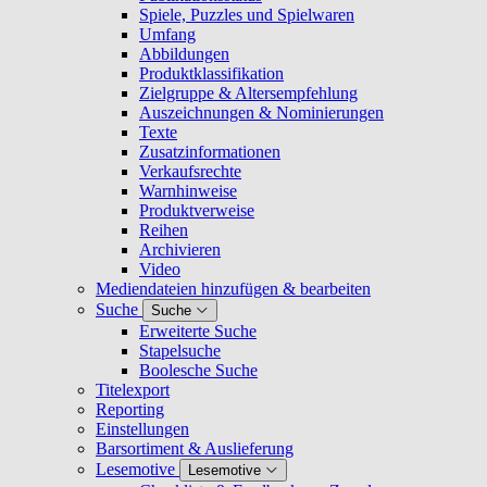
Spiele, Puzzles und Spielwaren
Umfang
Abbildungen
Produktklassifikation
Zielgruppe & Altersempfehlung
Auszeichnungen & Nominierungen
Texte
Zusatzinformationen
Verkaufsrechte
Warnhinweise
Produktverweise
Reihen
Archivieren
Video
Mediendateien hinzufügen & bearbeiten
Suche
Suche
Erweiterte Suche
Stapelsuche
Boolesche Suche
Titelexport
Reporting
Einstellungen
Barsortiment & Auslieferung
Lesemotive
Lesemotive