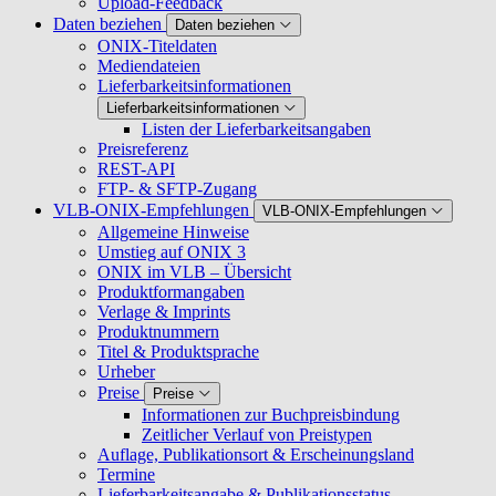
Upload-Feedback
Daten beziehen
Daten beziehen
ONIX-Titeldaten
Mediendateien
Lieferbarkeitsinformationen
Lieferbarkeitsinformationen
Listen der Lieferbarkeitsangaben
Preisreferenz
REST-API
FTP- & SFTP-Zugang
VLB-ONIX-Empfehlungen
VLB-ONIX-Empfehlungen
Allgemeine Hinweise
Umstieg auf ONIX 3
ONIX im VLB – Übersicht
Produktformangaben
Verlage & Imprints
Produktnummern
Titel & Produktsprache
Urheber
Preise
Preise
Informationen zur Buchpreisbindung
Zeitlicher Verlauf von Preistypen
Auflage, Publikationsort & Erscheinungsland
Termine
Lieferbarkeitsangabe & Publikationsstatus