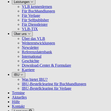
Leistungen
VLB kennenlernen
Für Buchhandlungen
Für Verlage
Für Selfpublisher
Für Dienstleister
VLB-TIX
Über uns
Über das VLB
Weiterentwicklungen
Newsletter
Referenzdatenbank
International
Geschichte
Download-Center & Formulare
Karriere
IBU
Was bietet IBU?
IBU-Bestellclearing für Buchhandlungen
IBU-Bestellclearing für Verlage
Termine
Aktuelles
Hilfe
Kontakt