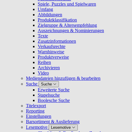
Spiele, Puzzles und Spielwaren
Umfang
Abbildungen
Produktklassifikation
Zielgruppe & Altersempfehlung
Auszeichnungen & Nominierungen
Texte
Zusatzinformationen
Verkaufsrechte
Warnhinweise
Produktverweise
Reihen
Archivieren
Video
Mediendateien hinzufügen & bearbeiten
Suche
Suche
Erweiterte Suche
Stapelsuche
Boolesche Suche
Titelexport
Reporting
Einstellungen
Barsortiment & Auslieferung
Lesemotive
Lesemotive