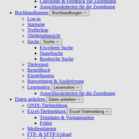
Checkliste & Feedback zur Zuordnung
Ausschlusskriterien für die Zuordnung
Buchhandlungen
Buchhandlungen
Log-in
Startseite
Trefferliste
Titeldetailansicht
Suche
Suche
Erweiterte Suche
Stapelsuche
Boolesche Suche
Titelexport
Bestellbuch
Einstellungen
Barsortiment & Auslieferung
Lesemotive
Lesemotive
Ausschlusskriterien für die Zuordnung
Daten anliefern
Daten anliefern
ONIX-Titelmeldung
Excel-Titelmeldung
Excel-Titelmeldung
Templates & Vorgangsarten
Felder
Mediendateien
FTP- & SFTP-Upload