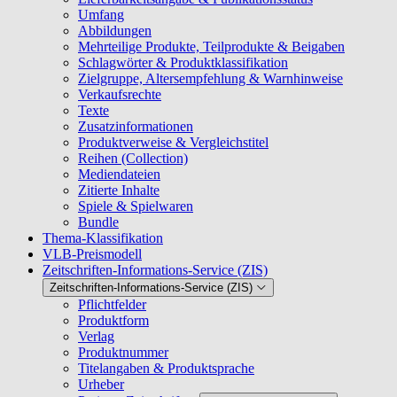
Umfang
Abbildungen
Mehrteilige Produkte, Teilprodukte & Beigaben
Schlagwörter & Produktklassifikation
Zielgruppe, Altersempfehlung & Warnhinweise
Verkaufsrechte
Texte
Zusatzinformationen
Produktverweise & Vergleichstitel
Reihen (Collection)
Mediendateien
Zitierte Inhalte
Spiele & Spielwaren
Bundle
Thema-Klassifikation
VLB-Preismodell
Zeitschriften-Informations-Service (ZIS)
Zeitschriften-Informations-Service (ZIS)
Pflichtfelder
Produktform
Verlag
Produktnummer
Titelangaben & Produktsprache
Urheber