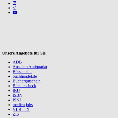
Follow us on https://www.linkedin.com/company/mvbbooks
Follow us on https://www.instagram.com/lifeatmvb/
Follow us on https://www.youtube.com/@mvbbooks
V
Unsere Angebote für Sie
ADB
Aus dem Antiquariat
Börsenblatt
buchhandel.de
Büchergutschein
Bücherscheck
IBU
ISBN
ISNI
medien.jobs
VLB-TIX
ZIS