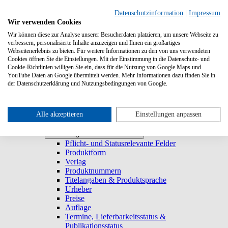
Suchen
Datenschutzinformation
|
Impressum
Wir verwenden Cookies
Wir können diese zur Analyse unserer Besucherdaten platzieren, um unsere Webseite zu
Systemanforderungen
verbessern, personalisierte Inhalte anzuzeigen und Ihnen ein großartiges
Verlage
Verlage
Webseitenerlebnis zu bieten. Für weitere Informationen zu den von uns verwendeten
Log-in
Cookies öffnen Sie die Einstellungen. Mit der Einstimmung in die Datenschutz- und
Startseite
Cookie-Richtlinien willigen Sie ein, dass für die Nutzung von Google Maps und
YouTube Daten an Google übermittelt werden. Mehr Informationen dazu finden Sie in
Trefferliste
Trefferliste
der Datenschutzerklärung und Nutzungsbedingungen von Google.
Titel duplizieren & E-Book generieren
Lieferbarkeitsstatus
Historie
Titeldetailansicht
Alle akzeptieren
Einstellungen anpassen
Titel anlegen und bearbeiten
Titel anlegen und bearbeiten
Pflicht- und Statusrelevante Felder
Produktform
Verlag
Produktnummern
Titelangaben & Produktsprache
Urheber
Preise
Auflage
Termine, Lieferbarkeitsstatus &
Publikationsstatus