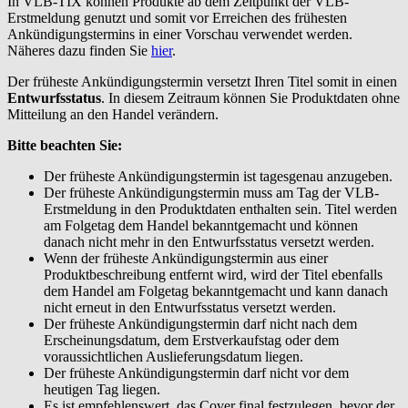
In VLB-TIX können Produkte ab dem Zeitpunkt der VLB-
Erstmeldung genutzt und somit vor Erreichen des frühesten
Ankündigungstermins in einer Vorschau verwendet werden.
Näheres dazu finden Sie
hier
.
Der früheste Ankündigungstermin versetzt Ihren Titel somit in einen
Entwurfsstatus
. In diesem Zeitraum können Sie Produktdaten ohne
Mitteilung an den Handel verändern.
Bitte beachten Sie:
Der früheste Ankündigungstermin ist tagesgenau anzugeben.
Der früheste Ankündigungstermin muss am Tag der VLB-
Erstmeldung in den Produktdaten enthalten sein. Titel werden
am Folgetag dem Handel bekanntgemacht und können
danach nicht mehr in den Entwurfsstatus versetzt werden.
Wenn der früheste Ankündigungstermin aus einer
Produktbeschreibung entfernt wird, wird der Titel ebenfalls
dem Handel am Folgetag bekanntgemacht und kann danach
nicht erneut in den Entwurfsstatus versetzt werden.
Der früheste Ankündigungstermin darf nicht nach dem
Erscheinungsdatum, dem Erstverkaufstag oder dem
voraussichtlichen Auslieferungsdatum liegen.
Der früheste Ankündigungstermin darf nicht vor dem
heutigen Tag liegen.
Es ist empfehlenswert, das Cover final festzulegen, bevor der