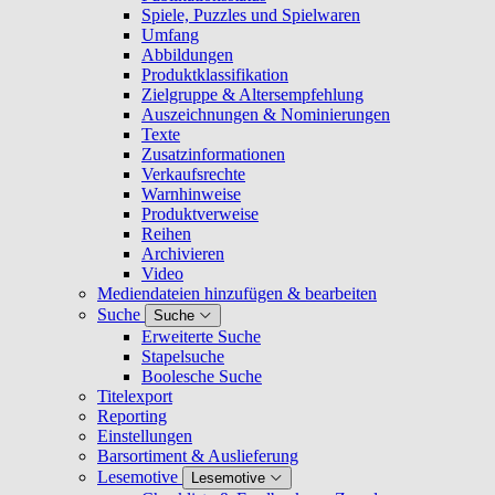
Spiele, Puzzles und Spielwaren
Umfang
Abbildungen
Produktklassifikation
Zielgruppe & Altersempfehlung
Auszeichnungen & Nominierungen
Texte
Zusatzinformationen
Verkaufsrechte
Warnhinweise
Produktverweise
Reihen
Archivieren
Video
Mediendateien hinzufügen & bearbeiten
Suche
Suche
Erweiterte Suche
Stapelsuche
Boolesche Suche
Titelexport
Reporting
Einstellungen
Barsortiment & Auslieferung
Lesemotive
Lesemotive