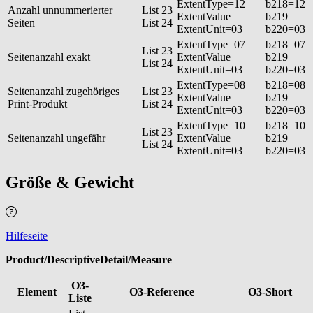
ExtentType=12
b218=12
Anzahl unnummerierter
List 23
ExtentValue
b219
Seiten
List 24
ExtentUnit=03
b220=03
ExtentType=07
b218=07
List 23
Seitenanzahl exakt
ExtentValue
b219
List 24
ExtentUnit=03
b220=03
ExtentType=08
b218=08
Seitenanzahl zugehöriges
List 23
ExtentValue
b219
Print-Produkt
List 24
ExtentUnit=03
b220=03
ExtentType=10
b218=10
List 23
Seitenanzahl ungefähr
ExtentValue
b219
List 24
ExtentUnit=03
b220=03
Größe & Gewicht
Hilfeseite
Product/DescriptiveDetail/Measure
O3-
Element
O3-Reference
O3-Short
Liste