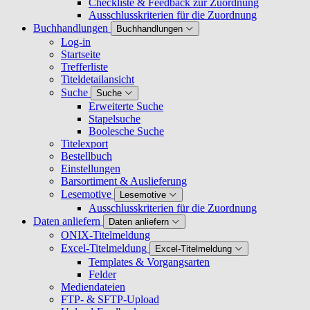
Checkliste & Feedback zur Zuordnung
Ausschlusskriterien für die Zuordnung
Buchhandlungen
Buchhandlungen
Log-in
Startseite
Trefferliste
Titeldetailansicht
Suche
Suche
Erweiterte Suche
Stapelsuche
Boolesche Suche
Titelexport
Bestellbuch
Einstellungen
Barsortiment & Auslieferung
Lesemotive
Lesemotive
Ausschlusskriterien für die Zuordnung
Daten anliefern
Daten anliefern
ONIX-Titelmeldung
Excel-Titelmeldung
Excel-Titelmeldung
Templates & Vorgangsarten
Felder
Mediendateien
FTP- & SFTP-Upload