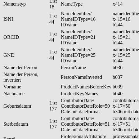
List
Namenstyp
NameType
x414
18
NameIdentifier/
nameidentifie
List
ISNI
NameIDType=16
x415=16
44
IDValue
b244
NameIdentifier/
nameidentifie
List
ORCID
NameIDType=21
x415=21
44
IDValue
b244
NameIdentifier/
nameidentifie
List
GND
NameIDType=25
x415=25
44
IDValue
b244
Name der Person
PersonName
b036
Name der Person,
PersonNameInverted
b037
invertiert
Vorname
ProductNamesBeforeKey
b039
Nachname
ProductKeyNames
b040
ContributorDate/
contributorda
List
Geburtsdatum
ContributorDateRole=50
x417=50
177
Date mit dateformat
b306 mit dat
ContributorDate/
contributorda
List
Sterbedatum
ContributorDateRole=51
x417=51
177
Date mit dateformat
b306 mit dat
ProfessionalAffiliation/
professionalaf