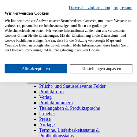
Suchen
Datenschutzinformation
|
Impressum
Wir verwenden Cookies
Wir können diese zur Analyse unserer Besucherdaten platzieren, um unsere Webseite zu
Systemanforderungen
verbessern, personalisierte Inhalte anzuzeigen und Ihnen ein großartiges
Verlage
Verlage
Webseitenerlebnis zu bieten. Für weitere Informationen zu den von uns verwendeten
Log-in
Cookies öffnen Sie die Einstellungen. Mit der Einstimmung in die Datenschutz- und
Startseite
Cookie-Richtlinien willigen Sie ein, dass für die Nutzung von Google Maps und
YouTube Daten an Google übermittelt werden. Mehr Informationen dazu finden Sie in
Trefferliste
Trefferliste
der Datenschutzerklärung und Nutzungsbedingungen von Google.
Titel duplizieren & E-Book generieren
Lieferbarkeitsstatus
Historie
Titeldetailansicht
Alle akzeptieren
Einstellungen anpassen
Titel anlegen und bearbeiten
Titel anlegen und bearbeiten
Pflicht- und Statusrelevante Felder
Produktform
Verlag
Produktnummern
Titelangaben & Produktsprache
Urheber
Preise
Auflage
Termine, Lieferbarkeitsstatus &
Publikationsstatus