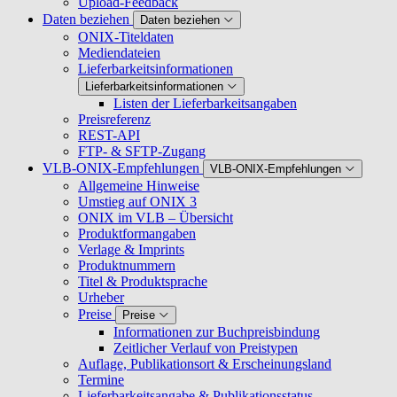
Upload-Feedback
Daten beziehen
Daten beziehen
ONIX-Titeldaten
Mediendateien
Lieferbarkeitsinformationen
Lieferbarkeitsinformationen
Listen der Lieferbarkeitsangaben
Preisreferenz
REST-API
FTP- & SFTP-Zugang
VLB-ONIX-Empfehlungen
VLB-ONIX-Empfehlungen
Allgemeine Hinweise
Umstieg auf ONIX 3
ONIX im VLB – Übersicht
Produktformangaben
Verlage & Imprints
Produktnummern
Titel & Produktsprache
Urheber
Preise
Preise
Informationen zur Buchpreisbindung
Zeitlicher Verlauf von Preistypen
Auflage, Publikationsort & Erscheinungsland
Termine
Lieferbarkeitsangabe & Publikationsstatus