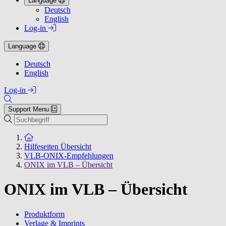
Language
Deutsch
English
Log-in
Language
Deutsch
English
Log-in
Support Menu
Suchen
Zur Startseite
Hilfeseiten Übersicht
VLB-ONIX-Empfehlungen
ONIX im VLB – Übersicht
ONIX im VLB – Übersicht
Produktform
Verlage & Imprints