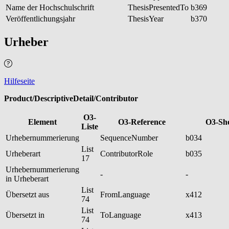
Name der Hochschulschrift
ThesisPresentedTo
b369
Veröffentlichungsjahr
ThesisYear
b370
Urheber
Hilfeseite
Product/DescriptiveDetail/Contributor
O3-
Element
O3-Reference
O3-Sh
Liste
Urhebernummerierung
SequenceNumber
b034
List
Urheberart
ContributorRole
b035
17
Urhebernummerierung
-
-
in Urheberart
List
Übersetzt aus
FromLanguage
x412
74
List
Übersetzt in
ToLanguage
x413
74