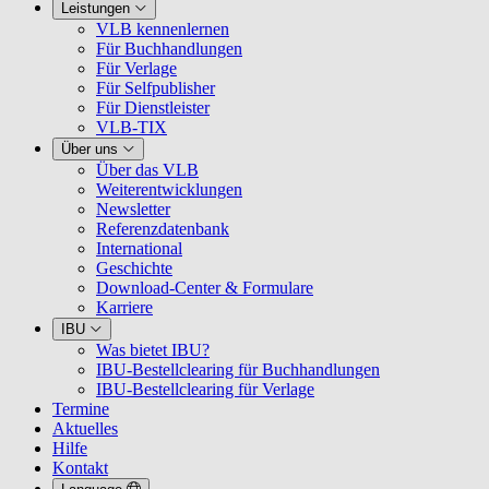
Leistungen
VLB kennenlernen
Für Buchhandlungen
Für Verlage
Für Selfpublisher
Für Dienstleister
VLB-TIX
Über uns
Über das VLB
Weiterentwicklungen
Newsletter
Referenzdatenbank
International
Geschichte
Download-Center & Formulare
Karriere
IBU
Was bietet IBU?
IBU-Bestellclearing für Buchhandlungen
IBU-Bestellclearing für Verlage
Termine
Aktuelles
Hilfe
Kontakt