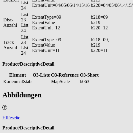
List
ExtentUnit=04/05/06/14/15/16
b220=04/05/06/14/15
24
List
ExtentType=09
b218=09
Disc-
23
ExtentValue
b219
Anzahl
List
ExtentUnit=12
b220=12
24
List
ExtentType=09
b218=09,
Track-
23
ExtentValue
b219
Anzahl
List
ExtentUnit=11
b220=11
24
Product/DescriptiveDetail
Element
O3-Liste
O3-Reference
O3-Short
Kartenmaßstab
MapScale
b063
Abbildungen
Hilfeseite
Product/DescriptiveDetail