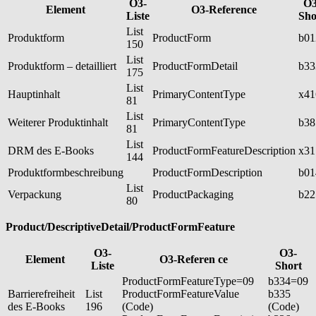
O3-
O3
Element
O3-Reference
Liste
Sho
List
Produktform
ProductForm
b01
150
List
Produktform – detailliert
ProductFormDetail
b33
175
List
Hauptinhalt
PrimaryContentType
x41
81
List
Weiterer Produktinhalt
PrimaryContentType
b38
81
List
DRM des E-Books
ProductFormFeatureDescription
x31
144
Produktformbeschreibung
ProductFormDescription
b01
List
Verpackung
ProductPackaging
b22
80
Product/DescriptiveDetail/ProductFormFeature
O3-
O3-
Element
O3-Referen ce
Liste
Short
ProductFormFeatureType=09
b334=09
Barrierefreiheit
List
ProductFormFeatureValue
b335
des E-Books
196
(Code)
(Code)