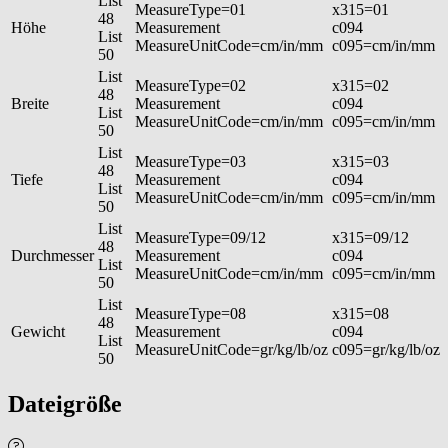
List
MeasureType=01
x315=01
48
Höhe
Measurement
c094
List
MeasureUnitCode=cm/in/mm
c095=cm/in/mm
50
List
MeasureType=02
x315=02
48
Breite
Measurement
c094
List
MeasureUnitCode=cm/in/mm
c095=cm/in/mm
50
List
MeasureType=03
x315=03
48
Tiefe
Measurement
c094
List
MeasureUnitCode=cm/in/mm
c095=cm/in/mm
50
List
MeasureType=09/12
x315=09/12
48
Durchmesser
Measurement
c094
List
MeasureUnitCode=cm/in/mm
c095=cm/in/mm
50
List
MeasureType=08
x315=08
48
Gewicht
Measurement
c094
List
MeasureUnitCode=gr/kg/lb/oz
c095=gr/kg/lb/oz
50
Dateigröße