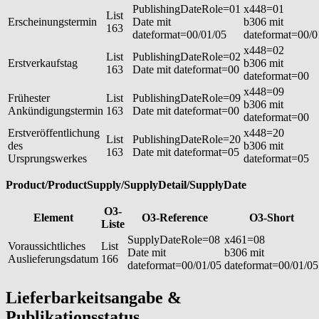
PublishingDateRole=01
x448=01
List
Erscheinungstermin
Date mit
b306 mit
163
dateformat=00/01/05
dateformat=00/0
x448=02
List
PublishingDateRole=02
Erstverkaufstag
b306 mit
163
Date mit dateformat=00
dateformat=00
x448=09
Frühester
List
PublishingDateRole=09
b306 mit
Ankündigungstermin
163
Date mit dateformat=00
dateformat=00
Erstveröffentlichung
x448=20
List
PublishingDateRole=20
des
b306 mit
163
Date mit dateformat=05
Ursprungswerkes
dateformat=05
Product/ProductSupply/SupplyDetail/SupplyDate
O3-
Element
O3-Reference
O3-Short
Liste
SupplyDateRole=08
x461=08
Voraussichtliches
List
Date mit
b306 mit
Auslieferungsdatum
166
dateformat=00/01/05
dateformat=00/01/05
Lieferbarkeitsangabe &
Publikationsstatus