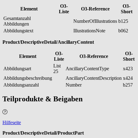
O3-
O3-
Element
O3-Reference
Liste
Short
Gesamtanzahl
NumberOfIllustrations
b125
Abbildungen
Abbildungstext
IllustrationsNote
b062
Product/DescriptiveDetail/AncillaryContent
O3-
O3-
Element
O3-Reference
Liste
Short
List
Abbildungsart
AncillaryContentType
x423
25
Abbildungsbeschreibung
AncillaryContentDescription
x424
Abbildungsanzahl
Number
b257
Teilprodukte & Beigaben
Hilfeseite
Product/DescriptiveDetail/ProductPart