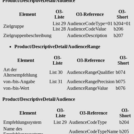
Product/DescriptiveDetail/Audience
O3-
O3-
Element
O3-Reference
Liste
Short
List 29
AudienceCodeType=01
b204=01
Zielgruppe
List 28
AudienceCodeValue
b206
Zielgruppenbeschreibung
AudienceDescription
b207
Product/DescriptiveDetail/AudienceRange
O3-
O3-
Element
O3-Reference
Liste
Short
Art der
List 30
AudienceRangeQualifier
b074
Altersempfehlung
von-/bis-Angabe
List 31
AudienceRangePrecision
b075
von-/bis-Wert
AudienceRangeValue
b076
Product/DescriptiveDetail/Audience
O3-
O3-
Element
O3-Reference
Liste
Short
Empfehlungssystem
List 29
AudienceCodeType
b204
Name des
AudienceCodeTypeName
b205