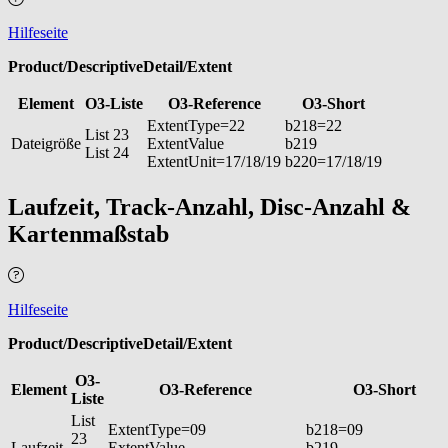
Hilfeseite
Product/DescriptiveDetail/Extent
Element
O3-Liste
O3-Reference
O3-Short
ExtentType=22
b218=22
List 23
Dateigröße
ExtentValue
b219
List 24
ExtentUnit=17/18/19
b220=17/18/19
Laufzeit, Track-Anzahl, Disc-Anzahl &
Kartenmaßstab
Hilfeseite
Product/DescriptiveDetail/Extent
O3-
Element
O3-Reference
O3-Short
Liste
List
ExtentType=09
b218=09
23
Laufzeit
ExtentValue
b219