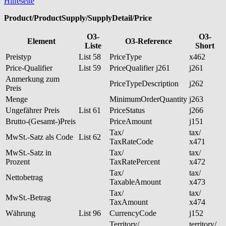
Hilfeseite
Product/ProductSupply/SupplyDetail/Price
O3-
O3-
Element
O3-Reference
Liste
Short
Preistyp
List 58
PriceType
x462
Price-Qualifier
List 59
PriceQualifier j261
j261
Anmerkung zum
PriceTypeDescription
j262
Preis
Menge
MinimumOrderQuantity
j263
Ungefährer Preis
List 61
PriceStatus
j266
Brutto-(Gesamt-)Preis
PriceAmount
j151
Tax/
tax/
MwSt.-Satz als Code
List 62
TaxRateCode
x471
MwSt.-Satz in
Tax/
tax/
Prozent
TaxRatePercent
x472
Tax/
tax/
Nettobetrag
TaxableAmount
x473
Tax/
tax/
MwSt.-Betrag
TaxAmount
x474
Währung
List 96
CurrencyCode
j152
Territory/
territory/