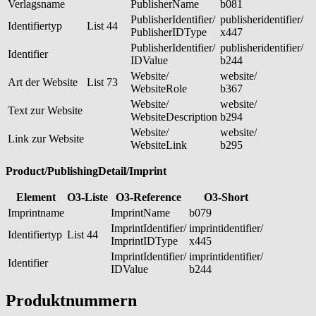
Verlagsname
PublisherName
b081
PublisherIdentifier/
publisheridentifier/
Identifiertyp
List 44
PublisherIDType
x447
PublisherIdentifier/
publisheridentifier/
Identifier
IDValue
b244
Website/
website/
Art der Website
List 73
WebsiteRole
b367
Website/
website/
Text zur Website
WebsiteDescription
b294
Website/
website/
Link zur Website
WebsiteLink
b295
Product/PublishingDetail/Imprint
Element
O3-Liste
O3-Reference
O3-Short
Imprintname
ImprintName
b079
ImprintIdentifier/
imprintidentifier/
Identifiertyp
List 44
ImprintIDType
x445
ImprintIdentifier/
imprintidentifier/
Identifier
IDValue
b244
Produktnummern