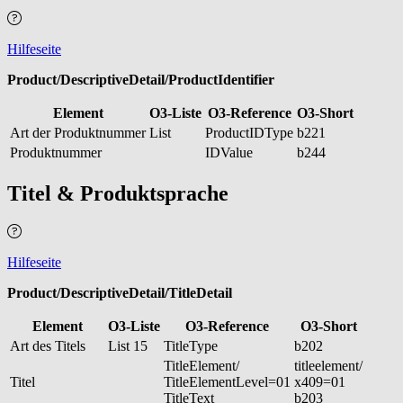
Hilfeseite
Product/DescriptiveDetail/ProductIdentifier
Element
O3-Liste
O3-Reference
O3-Short
Art der Produktnummer
List
ProductIDType
b221
Produktnummer
IDValue
b244
Titel & Produktsprache
Hilfeseite
Product/DescriptiveDetail/TitleDetail
Element
O3-Liste
O3-Reference
O3-Short
Art des Titels
List 15
TitleType
b202
TitleElement/
titleelement/
Titel
TitleElementLevel=01
x409=01
TitleText
b203