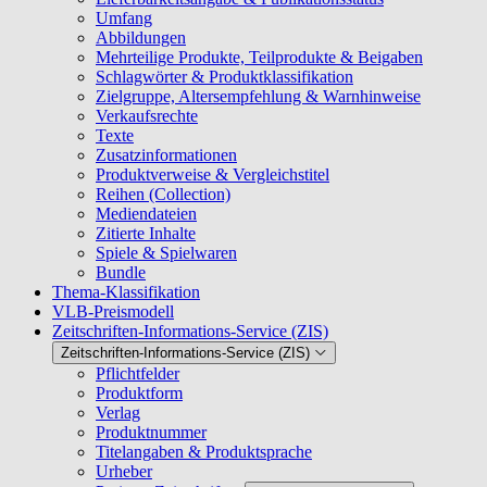
Umfang
Abbildungen
Mehrteilige Produkte, Teilprodukte & Beigaben
Schlagwörter & Produktklassifikation
Zielgruppe, Altersempfehlung & Warnhinweise
Verkaufsrechte
Texte
Zusatzinformationen
Produktverweise & Vergleichstitel
Reihen (Collection)
Mediendateien
Zitierte Inhalte
Spiele & Spielwaren
Bundle
Thema-Klassifikation
VLB-Preismodell
Zeitschriften-Informations-Service (ZIS)
Zeitschriften-Informations-Service (ZIS)
Pflichtfelder
Produktform
Verlag
Produktnummer
Titelangaben & Produktsprache
Urheber