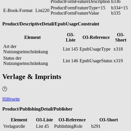
ProductFormFeatureDescription
b336
ProductFormFeatureType=15
b334=15
E-Book-Format
List220
ProductFormFeatureValue
b335
Product/DescriptiveDetail/EpubUsageConstraint
O3-
O3-
Element
O3-Reference
Liste
Short
Art der
List 145
EpubUsageType
x318
Nutzungseinschränkung
Status der
List 146
EpubUsageStatus
x319
Nutzungseinschränkung
Verlage & Imprints
Hilfeseite
Product/PublishingDetail/Publisher
Element
O3-Liste
O3-Reference
O3-Short
Verlagsrolle
List 45
PublishingRole
b291