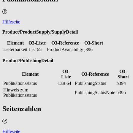
Hilfeseite
Product/ProductSupply/SupplyDetail
Element
O3-Liste
O3-Reference
O3-Short
Lieferbarkeit
List 65
ProductAvailability
j396
Product/PublishingDetail
O3-
O3-
Element
O3-Reference
Liste
Short
Publikationsstatus
List 64
PublishingStatus
b394
Hinweis zum
PublishingStatusNote
b395
Publikationsstatus
Seitenzahlen
Hilfeseite