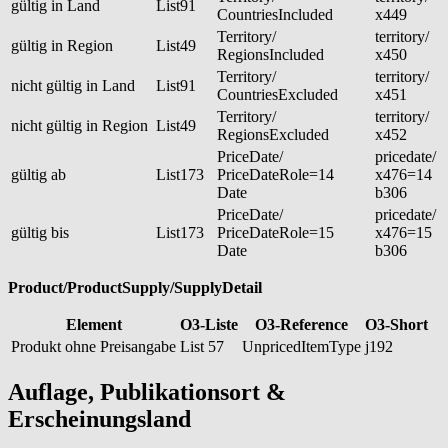
gültig in Land
List91
CountriesIncluded
x449
Territory/
territory/
gültig in Region
List49
RegionsIncluded
x450
Territory/
territory/
nicht gültig in Land
List91
CountriesExcluded
x451
Territory/
territory/
nicht gültig in Region
List49
RegionsExcluded
x452
PriceDate/
pricedate/
gültig ab
List173
PriceDateRole=14
x476=14
Date
b306
PriceDate/
pricedate/
gültig bis
List173
PriceDateRole=15
x476=15
Date
b306
Product/ProductSupply/SupplyDetail
Element
O3-Liste
O3-Reference
O3-Short
Produkt ohne Preisangabe
List 57
UnpricedItemType
j192
Auflage, Publikationsort &
Erscheinungsland