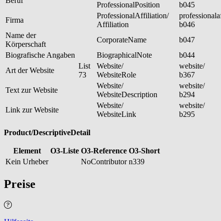
Beruf
ProfessionalPosition
b045
ProfessionalAffiliation/
professionalaf
Firma
Affiliation
b046
Name der
CorporateName
b047
Körperschaft
Biografische Angaben
BiographicalNote
b044
List
Website/
website/
Art der Website
73
WebsiteRole
b367
Website/
website/
Text zur Website
WebsiteDescription
b294
Website/
website/
Link zur Website
WebsiteLink
b295
Product/DescriptiveDetail
Element
O3-Liste
O3-Reference
O3-Short
Kein Urheber
NoContributor
n339
Preise