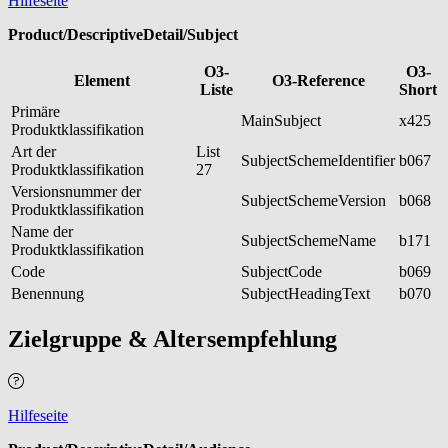
Hilfeseite
Product/DescriptiveDetail/Subject
O3-
O3-
Element
O3-Reference
Liste
Short
Primäre
MainSubject
x425
Produktklassifikation
Art der
List
SubjectSchemeIdentifier
b067
Produktklassifikation
27
Versionsnummer der
SubjectSchemeVersion
b068
Produktklassifikation
Name der
SubjectSchemeName
b171
Produktklassifikation
Code
SubjectCode
b069
Benennung
SubjectHeadingText
b070
Zielgruppe & Altersempfehlung
Hilfeseite