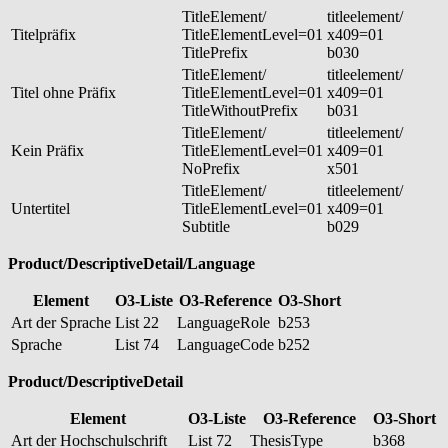
TitleElement/
titleelement/
Titelpräfix
TitleElementLevel=01
x409=01
TitlePrefix
b030
TitleElement/
titleelement/
Titel ohne Präfix
TitleElementLevel=01
x409=01
TitleWithoutPrefix
b031
TitleElement/
titleelement/
Kein Präfix
TitleElementLevel=01
x409=01
NoPrefix
x501
TitleElement/
titleelement/
Untertitel
TitleElementLevel=01
x409=01
Subtitle
b029
Product/DescriptiveDetail/Language
Element
O3-Liste
O3-Reference
O3-Short
Art der Sprache
List 22
LanguageRole
b253
Sprache
List 74
LanguageCode
b252
Product/DescriptiveDetail
Element
O3-Liste
O3-Reference
O3-Short
Art der Hochschulschrift
List 72
ThesisType
b368