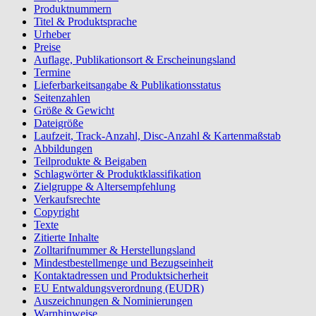
Produktnummern
Titel & Produktsprache
Urheber
Preise
Auflage, Publikationsort & Erscheinungsland
Termine
Lieferbarkeitsangabe & Publikationsstatus
Seitenzahlen
Größe & Gewicht
Dateigröße
Laufzeit, Track-Anzahl, Disc-Anzahl & Kartenmaßstab
Abbildungen
Teilprodukte & Beigaben
Schlagwörter & Produktklassifikation
Zielgruppe & Altersempfehlung
Verkaufsrechte
Copyright
Texte
Zitierte Inhalte
Zolltarifnummer & Herstellungsland
Mindestbestellmenge und Bezugseinheit
Kontaktadressen und Produktsicherheit
EU Entwaldungsverordnung (EUDR)
Auszeichnungen & Nominierungen
Warnhinweise