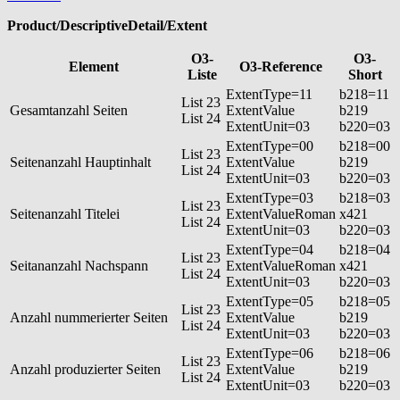
Product/DescriptiveDetail/Extent
O3-
O3-
Element
O3-Reference
Liste
Short
ExtentType=11
b218=11
List 23
Gesamtanzahl Seiten
ExtentValue
b219
List 24
ExtentUnit=03
b220=03
ExtentType=00
b218=00
List 23
Seitenanzahl Hauptinhalt
ExtentValue
b219
List 24
ExtentUnit=03
b220=03
ExtentType=03
b218=03
List 23
Seitenanzahl Titelei
ExtentValueRoman
x421
List 24
ExtentUnit=03
b220=03
ExtentType=04
b218=04
List 23
Seitananzahl Nachspann
ExtentValueRoman
x421
List 24
ExtentUnit=03
b220=03
ExtentType=05
b218=05
List 23
Anzahl nummerierter Seiten
ExtentValue
b219
List 24
ExtentUnit=03
b220=03
ExtentType=06
b218=06
List 23
Anzahl produzierter Seiten
ExtentValue
b219
List 24
ExtentUnit=03
b220=03