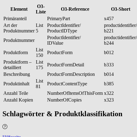
O3-
Element
O3-Reference
O3-Short
Liste
Primäranteil
PrimaryPart
x457
Art der
List
ProductIdentifier/
productidentifier/
Produktnummer
5
ProductIDType
b221
ProductIdentifier/
productidentifier/
Produktnummer
IDValue
b244
List
Produktform
ProductForm
b012
150
Produktform –
List
ProductFormDetail
b333
detailliert
175
Beschreibung
ProductFormDescription
b014
List
Produktinhalt
ProductContentType
b385
81
Anzahl Teile
NumberOfItemsOfThisForm
x322
Anzahl Kopien
NumberOfCopies
x323
Schlagwörter & Produktklassifikation