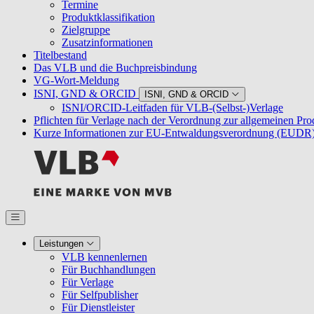
Termine
Produktklassifikation
Zielgruppe
Zusatzinformationen
Titelbestand
Das VLB und die Buchpreisbindung
VG-Wort-Meldung
ISNI, GND & ORCID
ISNI, GND & ORCID
ISNI/ORCID-Leitfaden für VLB-(Selbst-)Verlage
Pflichten für Verlage nach der Verordnung zur allgemeinen Pr
Kurze Informationen zur EU-Entwaldungsverordnung (EUDR
Leistungen
VLB kennenlernen
Für Buchhandlungen
Für Verlage
Für Selfpublisher
Für Dienstleister