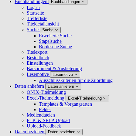
Buchhandlungen
Buchhandlungen
Log-in
Startseite
Trefferliste
Titeldetailansicht
Suche
Suche
Erweiterte Suche
Stapelsuche
Boolesche Suche
Titelexport
Bestellbuch
Einstellungen
Barsortiment & Auslieferung
Lesemotive
Lesemotive
Ausschlusskriterien für die Zuordnung
Daten anliefern
Daten anliefern
ONIX-Titelmeldung
Excel-Titelmeldung
Excel-Titelmeldung
Templates & Vorgangsarten
Felder
Mediendateien
FTP- & SFTP-Upload
Upload-Feedback
Daten beziehen
Daten beziehen