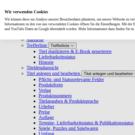
Suchen
Wir verwenden Cookies
Wir können diese zur Analyse unserer Besucherdaten platzieren, um unsere Webseite zu verbe
Systemanforderungen
Informationen zu den von uns verwendeten Cookies öffnen Sie die Einstellungen. Mit der 
Verlage
Verlage
und YouTube Daten an Google übermittelt werden. Mehr Informationen dazu finden Sie i
Log-in
Startseite
Trefferliste
Trefferliste
Titel duplizieren & E-Book generieren
Lieferbarkeitsstatus
Historie
Titeldetailansicht
Titel anlegen und bearbeiten
Titel anlegen und bearbeiten
Pflicht- und Statusrelevante Felder
Produktform
Verlag
Produktnummern
Titelangaben & Produktsprache
Urheber
Preise
Auflage
Termine, Lieferbarkeitsstatus & Publikationsstatus
Spiele, Puzzles und Spielwaren
Umfang