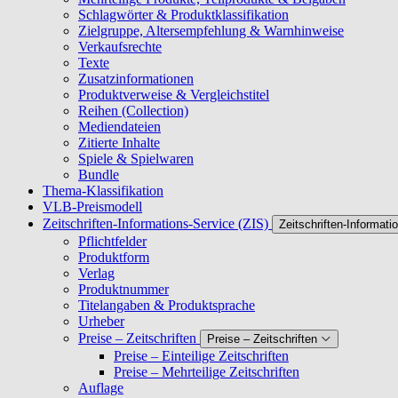
Schlagwörter & Produktklassifikation
Zielgruppe, Altersempfehlung & Warnhinweise
Verkaufsrechte
Texte
Zusatzinformationen
Produktverweise & Vergleichstitel
Reihen (Collection)
Mediendateien
Zitierte Inhalte
Spiele & Spielwaren
Bundle
Thema-Klassifikation
VLB-Preismodell
Zeitschriften-Informations-Service (ZIS)
Zeitschriften-Informati
Pflichtfelder
Produktform
Verlag
Produktnummer
Titelangaben & Produktsprache
Urheber
Preise – Zeitschriften
Preise – Zeitschriften
Preise – Einteilige Zeitschriften
Preise – Mehrteilige Zeitschriften
Auflage