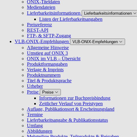
ONIX-Titeldaten
Mediendateien
Lieferbarkeitsinformationen
Lieferbarkeitsinformationen
Listen der Lieferbarkeitsangaben
Preisreferenz
REST-API
FTP- & SFTP-Zugang
VLB-ONIX-Empfehlungen
VLB-ONIX-Empfehlungen
Allgemeine Hinweise
Umstieg auf ONIX 3
ONIX im VLB – Übersicht
Produktformangaben
Verlage & Imprints
Produktnummern
Titel & Produktsprache
Urheber
Preise
Preise
Informationen zur Buchpreisbindung
Zeitlicher Verlauf von Preistypen
Auflage, Publikationsort & Erscheinungsland
Termine
Lieferbarkeitsangabe & Publikationsstatus
Umfang
Abbildungen
Mehrteilige Produkte, Teilprodukte & Beigaben