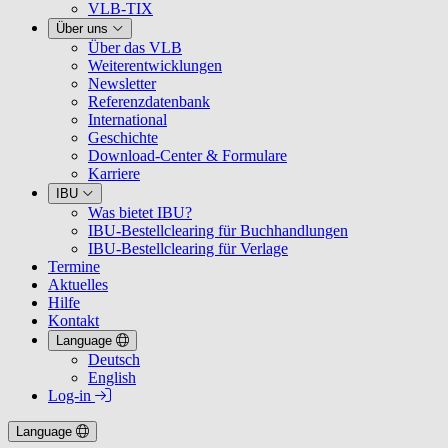
VLB-TIX
Über uns
Über das VLB
Weiterentwicklungen
Newsletter
Referenzdatenbank
International
Geschichte
Download-Center & Formulare
Karriere
IBU
Was bietet IBU?
IBU-Bestellclearing für Buchhandlungen
IBU-Bestellclearing für Verlage
Termine
Aktuelles
Hilfe
Kontakt
Language
Deutsch
English
Log-in
Language