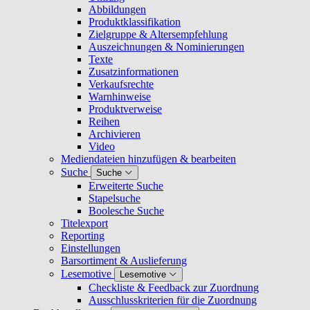
Abbildungen
Produktklassifikation
Zielgruppe & Altersempfehlung
Auszeichnungen & Nominierungen
Texte
Zusatzinformationen
Verkaufsrechte
Warnhinweise
Produktverweise
Reihen
Archivieren
Video
Mediendateien hinzufügen & bearbeiten
Suche
Suche
Erweiterte Suche
Stapelsuche
Boolesche Suche
Titelexport
Reporting
Einstellungen
Barsortiment & Auslieferung
Lesemotive
Lesemotive
Checkliste & Feedback zur Zuordnung
Ausschlusskriterien für die Zuordnung