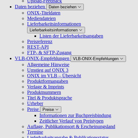
Upload-Feedback
Daten beziehen
Daten beziehen
ONIX-Titeldaten
Mediendateien
Lieferbarkeitsinformationen
Lieferbarkeitsinformationen
Listen der Lieferbarkeitsangaben
Preisreferenz
REST-API
FTP- & SFTP-Zugang
VLB-ONIX-Empfehlungen
VLB-ONIX-Empfehlungen
Allgemeine Hinweise
Umstieg auf ONIX 3
ONIX im VLB – Übersicht
Produktformangaben
Verlage & Imprints
Produktnummern
Titel & Produktsprache
Urheber
Preise
Preise
Informationen zur Buchpreisbindung
Zeitlicher Verlauf von Preistypen
Auflage, Publikationsort & Erscheinungsland
Termine
Lieferbarkeitsangabe & Publikationsstatus