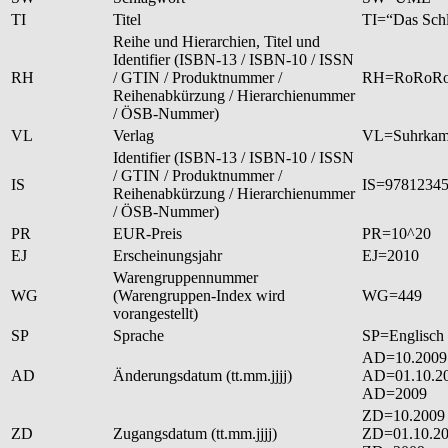
TI
Titel
TI=“Das Sch
Reihe und Hierarchien, Titel und
Identifier (ISBN-13 / ISBN-10 / ISSN
RH
/ GTIN / Produktnummer /
RH=RoRoR
Reihenabkürzung / Hierarchienummer
/ ÖSB-Nummer)
VL
Verlag
VL=Suhrka
Identifier (ISBN-13 / ISBN-10 / ISSN
/ GTIN / Produktnummer /
IS
IS=9781234
Reihenabkürzung / Hierarchienummer
/ ÖSB-Nummer)
PR
EUR-Preis
PR=10^20
EJ
Erscheinungsjahr
EJ=2010
Warengruppennummer
WG
(Warengruppen-Index wird
WG=449
vorangestellt)
SP
Sprache
SP=Englisch
AD=10.2009 
AD
Änderungsdatum (tt.mm.jjjj)
AD=01.10.20
AD=2009
ZD=10.2009 
ZD
Zugangsdatum (tt.mm.jjjj)
ZD=01.10.20