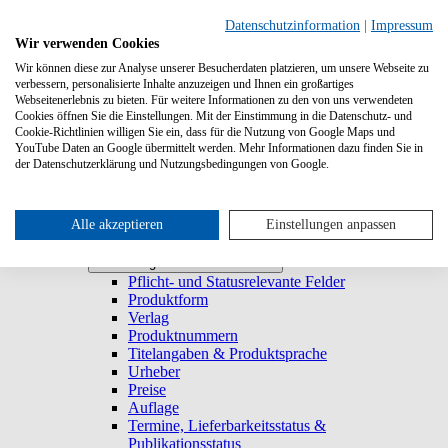
Suchen
Datenschutzinformation
|
Impressum
Wir verwenden Cookies
Wir können diese zur Analyse unserer Besucherdaten platzieren, um unsere Webseite zu
Systemanforderungen
verbessern, personalisierte Inhalte anzuzeigen und Ihnen ein großartiges
Verlage
Verlage
Webseitenerlebnis zu bieten. Für weitere Informationen zu den von uns verwendeten
Log-in
Cookies öffnen Sie die Einstellungen. Mit der Einstimmung in die Datenschutz- und
Startseite
Cookie-Richtlinien willigen Sie ein, dass für die Nutzung von Google Maps und
YouTube Daten an Google übermittelt werden. Mehr Informationen dazu finden Sie in
Trefferliste
Trefferliste
der Datenschutzerklärung und Nutzungsbedingungen von Google.
Titel duplizieren & E-Book generieren
Lieferbarkeitsstatus
Historie
Titeldetailansicht
Alle akzeptieren
Einstellungen anpassen
Titel anlegen und bearbeiten
Titel anlegen und bearbeiten
Pflicht- und Statusrelevante Felder
Produktform
Verlag
Produktnummern
Titelangaben & Produktsprache
Urheber
Preise
Auflage
Termine, Lieferbarkeitsstatus &
Publikationsstatus