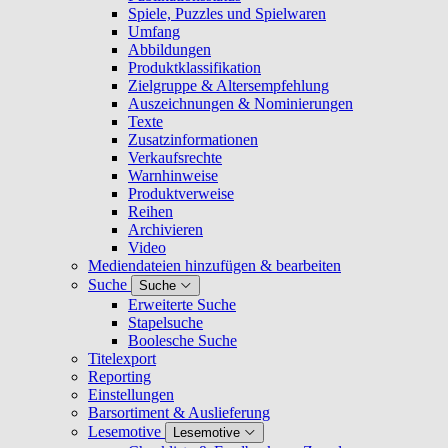
Spiele, Puzzles und Spielwaren
Umfang
Abbildungen
Produktklassifikation
Zielgruppe & Altersempfehlung
Auszeichnungen & Nominierungen
Texte
Zusatzinformationen
Verkaufsrechte
Warnhinweise
Produktverweise
Reihen
Archivieren
Video
Mediendateien hinzufügen & bearbeiten
Suche
Suche
Erweiterte Suche
Stapelsuche
Boolesche Suche
Titelexport
Reporting
Einstellungen
Barsortiment & Auslieferung
Lesemotive
Lesemotive