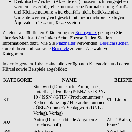
Diakritische Zeichen (Akzente etc.) müssen nicht eingegeben
werden – es erfolgt eine automatische Normalisierung. Groß-
und Kleinschreibung wird ebenfalls nicht berücksichtigt.
Umlaute werden gleichgesetzt mit ihrem mehrbuchstabigen
Äquivalent (ü <-> ue, ß <-> ss etc.).
Zu einer ausführlichen Erläuterung der
Suchsyntax
gelangen Sie
über das Menü auf der linken Seite. Ebenso finden Sie dort
Informationen dazu, wie Sie
Platzhalter
verwenden,
Bereichssuchen
durchführen und konkrete
Beispiele
zu einer Auswahl von
Kategorien.
In der folgenden Tabelle sind alle verfügbaren Kategorien und deren
Kürzel sowie Beispiele abgebildet:
KATEGORIE
NAME
BEISPI
Stichwort (Durchsucht: Autor, Titel,
Untertitel, Identifier (ISBN-13 / ISBN-
10 / ISSN / GTIN / Produktnummer /
ST
ST=Linux
Reihenabkürzung / Hierarchienummer
/ ÖSB-Nummer), Schlagwort (DNB /
Verlag), Verlag)
Autor (Durchsucht alle Angaben zur
AU=“Kafka,
AU
Urheberschaft)
Franz“
SW
Schlagwort
SW=UML