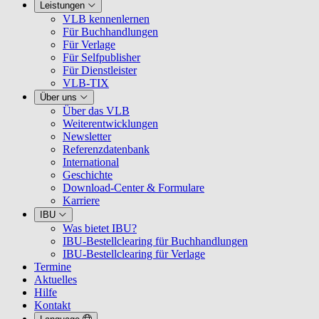
Leistungen
VLB kennenlernen
Für Buchhandlungen
Für Verlage
Für Selfpublisher
Für Dienstleister
VLB-TIX
Über uns
Über das VLB
Weiterentwicklungen
Newsletter
Referenzdatenbank
International
Geschichte
Download-Center & Formulare
Karriere
IBU
Was bietet IBU?
IBU-Bestellclearing für Buchhandlungen
IBU-Bestellclearing für Verlage
Termine
Aktuelles
Hilfe
Kontakt