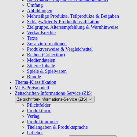
Umfang
Abbildungen
Mehrteilige Produkte, Teilprodukte & Beigaben
Schlagwörter & Produktklassifikation
Zielgruppe, Altersempfehlung & Warnhinweise
Verkaufsrechte
Texte
Zusatzinformationen
Produktverweise & Vergleichstitel
Reihen (Collection)
Mediendateien
Zitierte Inhalte
Spiele & Spielwaren
Bundle
Thema-Klassifikation
VLB-Preismodell
Zeitschriften-Informations-Service (ZIS)
Zeitschriften-Informations-Service (ZIS)
Pflichtfelder
Produktform
Verlag
Produktnummer
Titelangaben & Produktsprache
Urheber