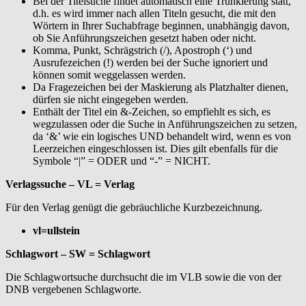
Bei der Titelsuche findet automatisch eine Trunkierung statt,
d.h. es wird immer nach allen Titeln gesucht, die mit den
Wörtern in Ihrer Suchabfrage beginnen, unabhängig davon,
ob Sie Anführungszeichen gesetzt haben oder nicht.
Komma, Punkt, Schrägstrich (/), Apostroph (‘) und
Ausrufezeichen (!) werden bei der Suche ignoriert und
können somit weggelassen werden.
Da Fragezeichen bei der Maskierung als Platzhalter dienen,
dürfen sie nicht eingegeben werden.
Enthält der Titel ein &-Zeichen, so empfiehlt es sich, es
wegzulassen oder die Suche in Anführungszeichen zu setzen,
da ‘&’ wie ein logisches UND behandelt wird, wenn es von
Leerzeichen eingeschlossen ist. Dies gilt ebenfalls für die
Symbole “|” = ODER und “-” = NICHT.
Verlagssuche – VL = Verlag
Für den Verlag genügt die gebräuchliche Kurzbezeichnung.
vl=ullstein
Schlagwort – SW = Schlagwort
Die Schlagwortsuche durchsucht die im VLB sowie die von der
DNB vergebenen Schlagworte.