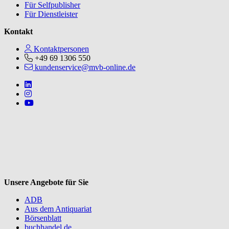
Für Selfpublisher
Für Dienstleister
Kontakt
Kontaktpersonen
+49 69 1306 550
kundenservice@mvb-online.de
Follow us on https://www.linkedin.com/company/mvbbooks
Follow us on https://www.instagram.com/lifeatmvb/
Follow us on https://www.youtube.com/@mvbbooks
V
Unsere Angebote für Sie
ADB
Aus dem Antiquariat
Börsenblatt
buchhandel.de