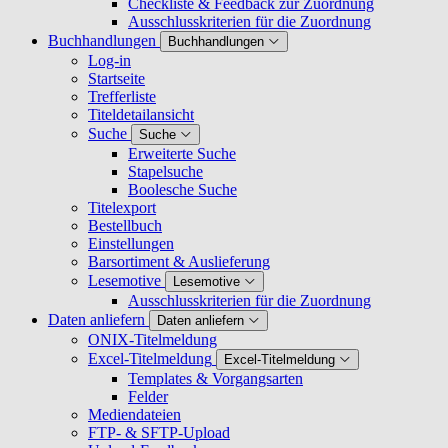
Checkliste & Feedback zur Zuordnung
Ausschlusskriterien für die Zuordnung
Buchhandlungen
Buchhandlungen
Log-in
Startseite
Trefferliste
Titeldetailansicht
Suche
Suche
Erweiterte Suche
Stapelsuche
Boolesche Suche
Titelexport
Bestellbuch
Einstellungen
Barsortiment & Auslieferung
Lesemotive
Lesemotive
Ausschlusskriterien für die Zuordnung
Daten anliefern
Daten anliefern
ONIX-Titelmeldung
Excel-Titelmeldung
Excel-Titelmeldung
Templates & Vorgangsarten
Felder
Mediendateien
FTP- & SFTP-Upload