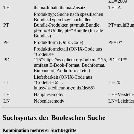
ZD=2009
TH
thema-Inhalt, thema-Zusatz
TH=A
Produkttyp: Suche nach spezifischen
Bundle-Typen bzw. nach allen
PT
Bundle-Produkten pt=multiBundle;
PT=multiBun
pt=duoBUndle; pt=*Bundle (für alle
Bundles)
PF
Produktform (Onix-Code)
PF=D*
Produktformdetail (ONIX-Code aus
"Codeliste
PD
175":https://ns.editeur.org/onix/de/175,
PD=E1**
umfasst E-Book-Format, Buchformat,
Einbandart, Audioformat etc.)
Lieferbarkeit (ONIX-Code aus
LI
"Codeliste 65":
LI=20
https://ns.editeur.org/onix/de/65)
LH
Hauptlesemotiv
LH=Verstehe
LN
Nebenlesemotiv
LN=Leichtle
Suchsyntax der Booleschen Suche
Kombination mehrerer Suchbegriffe