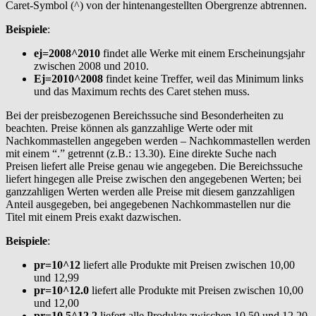
Caret-Symbol (^) von der hintenangestellten Obergrenze abtrennen.
Beispiele
:
ej=2008^2010
findet alle Werke mit einem Erscheinungsjahr
zwischen 2008 und 2010.
Ej=2010^2008
findet keine Treffer, weil das Minimum links
und das Maximum rechts des Caret stehen muss.
Bei der preisbezogenen Bereichssuche sind Besonderheiten zu
beachten. Preise können als ganzzahlige Werte oder mit
Nachkommastellen angegeben werden – Nachkommastellen werden
mit einem “.” getrennt (z.B.: 13.30). Eine direkte Suche nach
Preisen liefert alle Preise genau wie angegeben. Die Bereichssuche
liefert hingegen alle Preise zwischen den angegebenen Werten; bei
ganzzahligen Werten werden alle Preise mit diesem ganzzahligen
Anteil ausgegeben, bei angegebenen Nachkommastellen nur die
Titel mit einem Preis exakt dazwischen.
Beispiele
:
pr=10^12
liefert alle Produkte mit Preisen zwischen 10,00
und 12,99
pr=10^12.0
liefert alle Produkte mit Preisen zwischen 10,00
und 12,00
pr=10.5^12.2
liefert alle Produkte zwischen 10,50 und 12,20