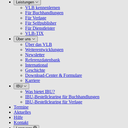
Leistungen
VLB kennenlernen
Für Buchhandlungen
Für Verlage
Für Selfpublisher
Für Dienstleister
VLB-TIX
Über uns
Über das VLB
Weiterentwicklungen
Newsletter
Referenzdatenbank
International
Geschichte
Download-Center & Formulare
Karriere
IBU
Was bietet IBU?
IBU-Bestellclearing für Buchhandlungen
IBU-Bestellclearing für Verlage
Termine
Aktuelles
Hilfe
Kontakt