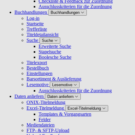
Checkliste & Feedback zur Zuordnung
Ausschlusskriterien für die Zuordnung
Buchhandlungen
Buchhandlungen
Log-in
Startseite
Trefferliste
Titeldetailansicht
Suche
Suche
Erweiterte Suche
Stapelsuche
Boolesche Suche
Titelexport
Bestellbuch
Einstellungen
Barsortiment & Auslieferung
Lesemotive
Lesemotive
Ausschlusskriterien für die Zuordnung
Daten anliefern
Daten anliefern
ONIX-Titelmeldung
Excel-Titelmeldung
Excel-Titelmeldung
Templates & Vorgangsarten
Felder
Mediendateien
FTP- & SFTP-Upload