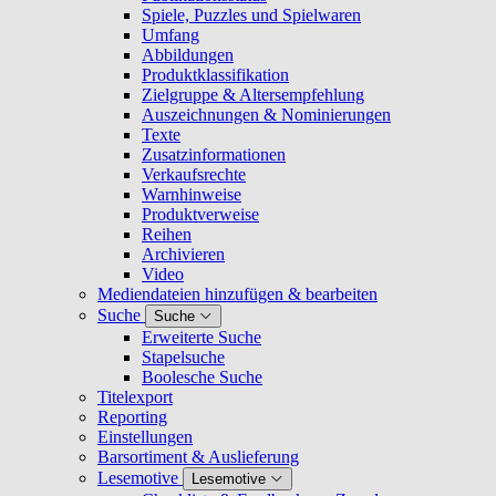
Spiele, Puzzles und Spielwaren
Umfang
Abbildungen
Produktklassifikation
Zielgruppe & Altersempfehlung
Auszeichnungen & Nominierungen
Texte
Zusatzinformationen
Verkaufsrechte
Warnhinweise
Produktverweise
Reihen
Archivieren
Video
Mediendateien hinzufügen & bearbeiten
Suche
Suche
Erweiterte Suche
Stapelsuche
Boolesche Suche
Titelexport
Reporting
Einstellungen
Barsortiment & Auslieferung
Lesemotive
Lesemotive