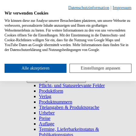
Suchen
Datenschutzinformation
|
Impressum
Wir verwenden Cookies
Wir können diese zur Analyse unserer Besucherdaten platzieren, um unsere Webseite zu
Systemanforderungen
verbessern, personalisierte Inhalte anzuzeigen und Ihnen ein großartiges
Verlage
Verlage
Webseitenerlebnis zu bieten. Für weitere Informationen zu den von uns verwendeten
Log-in
Cookies öffnen Sie die Einstellungen. Mit der Einstimmung in die Datenschutz- und
Startseite
Cookie-Richtlinien willigen Sie ein, dass für die Nutzung von Google Maps und
YouTube Daten an Google übermittelt werden. Mehr Informationen dazu finden Sie in
Trefferliste
Trefferliste
der Datenschutzerklärung und Nutzungsbedingungen von Google.
Titel duplizieren & E-Book generieren
Lieferbarkeitsstatus
Historie
Titeldetailansicht
Alle akzeptieren
Einstellungen anpassen
Titel anlegen und bearbeiten
Titel anlegen und bearbeiten
Pflicht- und Statusrelevante Felder
Produktform
Verlag
Produktnummern
Titelangaben & Produktsprache
Urheber
Preise
Auflage
Termine, Lieferbarkeitsstatus &
Publikationsstatus