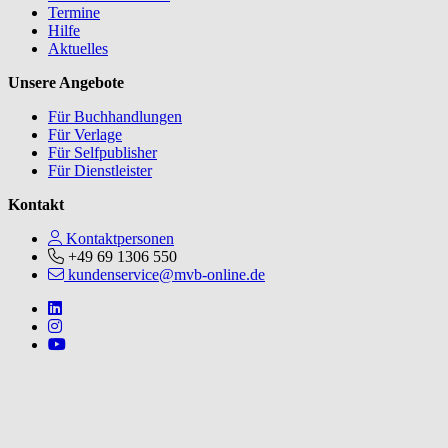
Termine
Hilfe
Aktuelles
Unsere Angebote
Für Buchhandlungen
Für Verlage
Für Selfpublisher
Für Dienstleister
Kontakt
Kontaktpersonen
+49 69 1306 550
kundenservice@mvb-online.de
Follow us on https://www.linkedin.com/company/mvbbooks
Follow us on https://www.instagram.com/lifeatmvb/
Follow us on https://www.youtube.com/@mvbbooks
V