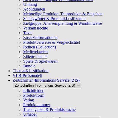
Umfang
Abbildungen
Mehrteilige Produkte, Teilprodukte & Beigaben
Schlagwörter & Produktklassifikation
Zielgruppe, Altersempfehlung & Warnhinweise
Verkaufsrechte
Texte
Zusatzinformationen
Produktverweise & Vergleichstitel
Reihen (Collection)
Mediendateien
Zitierte Inhalte
Spiele & Spielwaren
Bundle
Thema-Klassifikation
VLB-Preismodell
Zeitschriften-Informations-Service (ZIS)
Zeitschriften-Informations-Service (ZIS)
Pflichtfelder
Produktform
Verlag
Produktnummer
Titelangaben & Produktsprache
Urheber