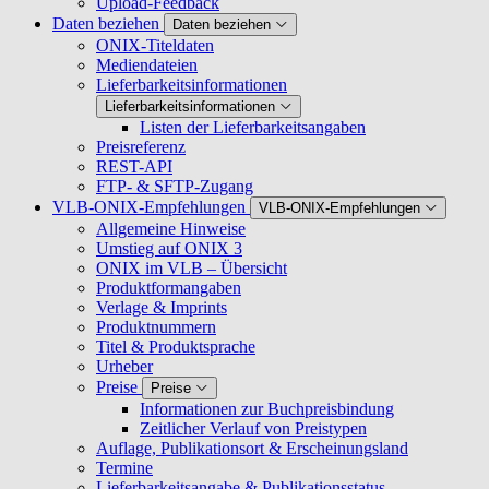
Upload-Feedback
Daten beziehen
Daten beziehen
ONIX-Titeldaten
Mediendateien
Lieferbarkeitsinformationen
Lieferbarkeitsinformationen
Listen der Lieferbarkeitsangaben
Preisreferenz
REST-API
FTP- & SFTP-Zugang
VLB-ONIX-Empfehlungen
VLB-ONIX-Empfehlungen
Allgemeine Hinweise
Umstieg auf ONIX 3
ONIX im VLB – Übersicht
Produktformangaben
Verlage & Imprints
Produktnummern
Titel & Produktsprache
Urheber
Preise
Preise
Informationen zur Buchpreisbindung
Zeitlicher Verlauf von Preistypen
Auflage, Publikationsort & Erscheinungsland
Termine
Lieferbarkeitsangabe & Publikationsstatus