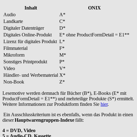
Inhalt
ONIX
Audio
A*
Landkarte
C*
Digitaler Datenträger
D*
Digitales Online-Produkt
E* ohne ProductFormDetail = E1**
Lizenz für digitales Produkt
L*
Filmmaterial
F*
Mikroform
M*
Sonstiges Printprodukt
P*
Video
V*
Händler- und Werbematerial
X*
Non-Book
Z*
Lesemotive werden demnach für Bücher (B*), E-Books (E* mit
ProductFormDetail = E1**) und mehrteilige Produkte (S*) ermittelt.
Weitere Informationen zur Produktform finden Sie
hier
.
Ein Ausschlusskriterium ist es ebenfalls, wenn das Produkt in einen
dieser
Hauptwarengruppen-Indexe
fällt:
4 = DVD, Video
5 = Audio-CD, Kassette