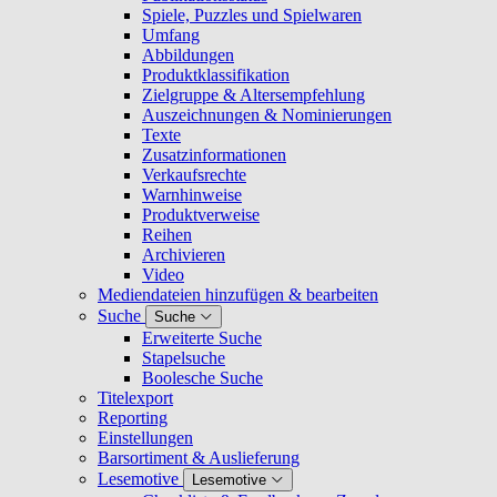
Spiele, Puzzles und Spielwaren
Umfang
Abbildungen
Produktklassifikation
Zielgruppe & Altersempfehlung
Auszeichnungen & Nominierungen
Texte
Zusatzinformationen
Verkaufsrechte
Warnhinweise
Produktverweise
Reihen
Archivieren
Video
Mediendateien hinzufügen & bearbeiten
Suche
Suche
Erweiterte Suche
Stapelsuche
Boolesche Suche
Titelexport
Reporting
Einstellungen
Barsortiment & Auslieferung
Lesemotive
Lesemotive