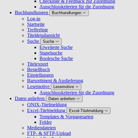
Checkliste & Feedback zur Zuordnung
Ausschlusskriterien für die Zuordnung
Buchhandlungen
Buchhandlungen
Log-in
Startseite
Trefferliste
Titeldetailansicht
Suche
Suche
Erweiterte Suche
Stapelsuche
Boolesche Suche
Titelexport
Bestellbuch
Einstellungen
Barsortiment & Auslieferung
Lesemotive
Lesemotive
Ausschlusskriterien für die Zuordnung
Daten anliefern
Daten anliefern
ONIX-Titelmeldung
Excel-Titelmeldung
Excel-Titelmeldung
Templates & Vorgangsarten
Felder
Mediendateien
FTP- & SFTP-Upload