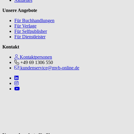
Aktuelles
Unsere Angebote
Für Buchhandlungen
Für Verlage
Für Selfpublisher
Für Dienstleister
Kontakt
Kontaktpersonen
+49 69 1306 550
kundenservice@mvb-online.de
Follow us on https://www.linkedin.com/company/mvbbooks
Follow us on https://www.instagram.com/lifeatmvb/
Follow us on https://www.youtube.com/@mvbbooks
V