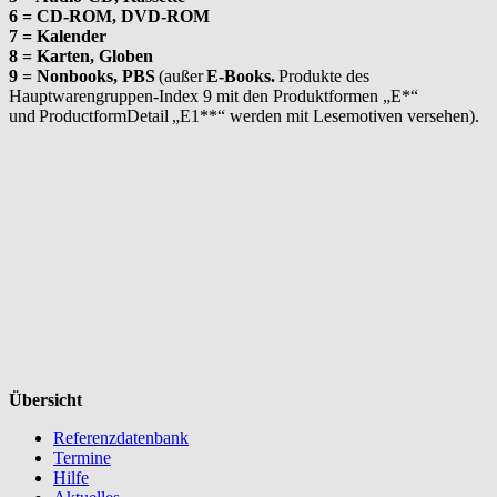
6 = CD-ROM, DVD-ROM
7 = Kalender
8 = Karten, Globen
9 =
Nonbooks, PBS
(außer
E-Books.
Produkte des
Hauptwarengruppen-Index 9 mit den Produktformen „E*“
und ProductformDetail „E1**“ werden mit Lesemotiven versehen).
Übersicht
Referenzdatenbank
Termine
Hilfe