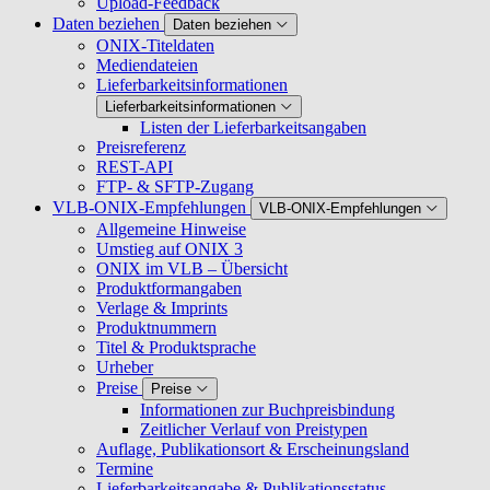
Upload-Feedback
Daten beziehen
Daten beziehen
ONIX-Titeldaten
Mediendateien
Lieferbarkeitsinformationen
Lieferbarkeitsinformationen
Listen der Lieferbarkeitsangaben
Preisreferenz
REST-API
FTP- & SFTP-Zugang
VLB-ONIX-Empfehlungen
VLB-ONIX-Empfehlungen
Allgemeine Hinweise
Umstieg auf ONIX 3
ONIX im VLB – Übersicht
Produktformangaben
Verlage & Imprints
Produktnummern
Titel & Produktsprache
Urheber
Preise
Preise
Informationen zur Buchpreisbindung
Zeitlicher Verlauf von Preistypen
Auflage, Publikationsort & Erscheinungsland
Termine
Lieferbarkeitsangabe & Publikationsstatus