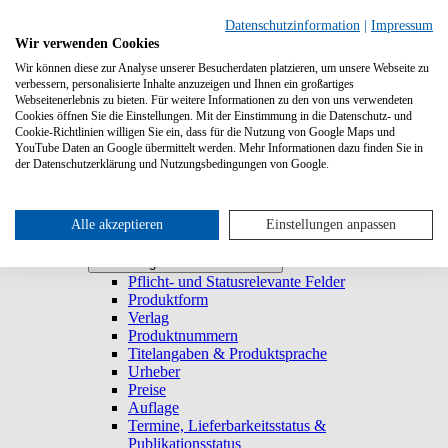
Suchen
Datenschutzinformation
|
Impressum
Wir verwenden Cookies
Wir können diese zur Analyse unserer Besucherdaten platzieren, um unsere Webseite zu
Systemanforderungen
verbessern, personalisierte Inhalte anzuzeigen und Ihnen ein großartiges
Verlage
Verlage
Webseitenerlebnis zu bieten. Für weitere Informationen zu den von uns verwendeten
Log-in
Cookies öffnen Sie die Einstellungen. Mit der Einstimmung in die Datenschutz- und
Startseite
Cookie-Richtlinien willigen Sie ein, dass für die Nutzung von Google Maps und
YouTube Daten an Google übermittelt werden. Mehr Informationen dazu finden Sie in
Trefferliste
Trefferliste
der Datenschutzerklärung und Nutzungsbedingungen von Google.
Titel duplizieren & E-Book generieren
Lieferbarkeitsstatus
Historie
Titeldetailansicht
Alle akzeptieren
Einstellungen anpassen
Titel anlegen und bearbeiten
Titel anlegen und bearbeiten
Pflicht- und Statusrelevante Felder
Produktform
Verlag
Produktnummern
Titelangaben & Produktsprache
Urheber
Preise
Auflage
Termine, Lieferbarkeitsstatus &
Publikationsstatus