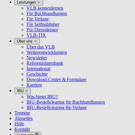
Leistungen
VLB kennenlernen
Für Buchhandlungen
Für Verlage
Für Selfpublisher
Für Dienstleister
VLB-TIX
Über uns
Über das VLB
Weiterentwicklungen
Newsletter
Referenzdatenbank
International
Geschichte
Download-Center & Formulare
Karriere
IBU
Was bietet IBU?
IBU-Bestellclearing für Buchhandlungen
IBU-Bestellclearing für Verlage
Termine
Aktuelles
Hilfe
Kontakt