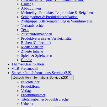
Umfang
Abbildungen
Mehrteilige Produkte, Teilprodukte & Beigaben
Schlagwörter & Produktklassifikation
Zielgruppe, Altersempfehlung & Warnhinweise
Verkaufsrechte
Texte
Zusatzinformationen
Produktverweise & Vergleichstitel
Reihen (Collection)
Mediendateien
Zitierte Inhalte
Spiele & Spielwaren
Bundle
Thema-Klassifikation
VLB-Preismodell
Zeitschriften-Informations-Service (ZIS)
Zeitschriften-Informations-Service (ZIS)
Pflichtfelder
Produktform
Verlag
Produktnummer
Titelangaben & Produktsprache
Urheber